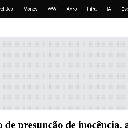
údo
olítica
Money
WW
Agro
Infra
IA
Es
o de presunção de inocência, 