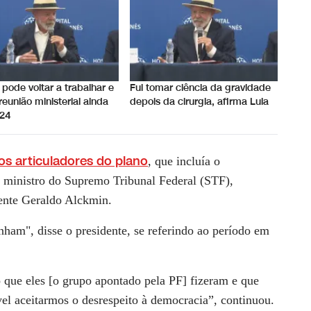
á pode voltar a trabalhar e
Fui tomar ciência da gravidade
 reunião ministerial ainda
depois da cirurgia, afirma Lula
24
 articuladores do plano
, que incluía o
o ministro do Supremo Tribunal Federal (STF),
ente Geraldo Alckmin.
nham", disse o presidente, se referindo ao período em
 que eles [o grupo apontado pela PF] fizeram e que
el aceitarmos o desrespeito à democracia”, continuou.