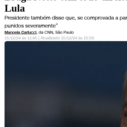
Lula
Presidente também disse que, se comprovada a part
punidos severamente”
Manoela Carlucci
, da CNN
, São Paulo
15/12/24 às 11:45
|
Atualizado
15/12/24 às 15:56