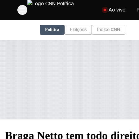
Pular para o conte
Ao vivo
P
Eleições
Índice CNN
Política
Braga Netto tem todo direit