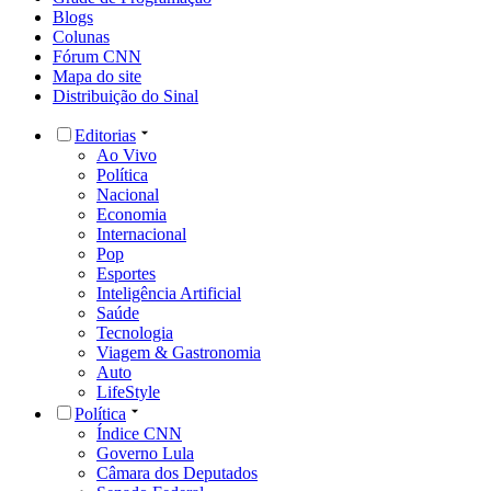
Blogs
Colunas
Fórum CNN
Mapa do site
Distribuição do Sinal
Editorias
Ao Vivo
Política
Nacional
Economia
Internacional
Pop
Esportes
Inteligência Artificial
Saúde
Tecnologia
Viagem & Gastronomia
Auto
LifeStyle
Política
Índice CNN
Governo Lula
Câmara dos Deputados