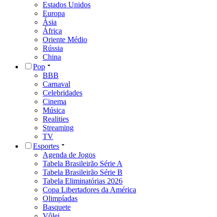
Estados Unidos
Europa
Ásia
África
Oriente Médio
Rússia
China
Pop
BBB
Carnaval
Celebridades
Cinema
Música
Realities
Streaming
TV
Esportes
Agenda de Jogos
Tabela Brasileirão Série A
Tabela Brasileirão Série B
Tabela Eliminatórias 2026
Copa Libertadores da América
Olimpíadas
Basquete
Vôlei