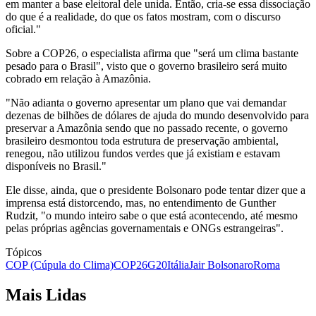
em manter a base eleitoral dele unida. Então, cria-se essa dissociação
do que é a realidade, do que os fatos mostram, com o discurso
oficial."
Sobre a COP26, o especialista afirma que "será um clima bastante
pesado para o Brasil", visto que o governo brasileiro será muito
cobrado em relação à Amazônia.
"Não adianta o governo apresentar um plano que vai demandar
dezenas de bilhões de dólares de ajuda do mundo desenvolvido para
preservar a Amazônia sendo que no passado recente, o governo
brasileiro desmontou toda estrutura de preservação ambiental,
renegou, não utilizou fundos verdes que já existiam e estavam
disponíveis no Brasil."
Ele disse, ainda, que o presidente Bolsonaro pode tentar dizer que a
imprensa está distorcendo, mas, no entendimento de Gunther
Rudzit, "o mundo inteiro sabe o que está acontecendo, até mesmo
pelas próprias agências governamentais e ONGs estrangeiras".
Tópicos
COP (Cúpula do Clima)
COP26
G20
Itália
Jair Bolsonaro
Roma
Mais Lidas