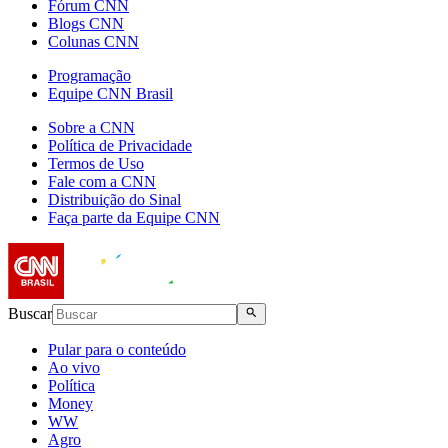
Fórum CNN
Blogs CNN
Colunas CNN
Programação
Equipe CNN Brasil
Sobre a CNN
Política de Privacidade
Termos de Uso
Fale com a CNN
Distribuição do Sinal
Faça parte da Equipe CNN
Buscar
Pular para o conteúdo
Ao vivo
Política
Money
WW
Agro