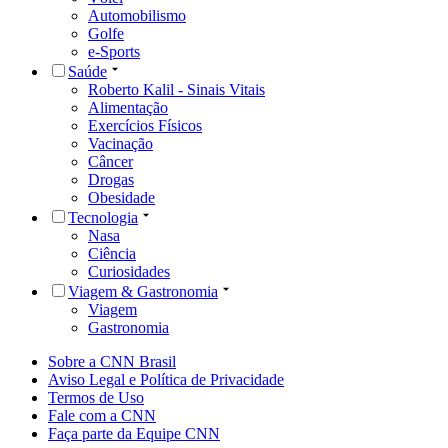
Automobilismo
Golfe
e-Sports
Saúde
Roberto Kalil - Sinais Vitais
Alimentação
Exercícios Físicos
Vacinação
Câncer
Drogas
Obesidade
Tecnologia
Nasa
Ciência
Curiosidades
Viagem & Gastronomia
Viagem
Gastronomia
Sobre a CNN Brasil
Aviso Legal e Política de Privacidade
Termos de Uso
Fale com a CNN
Faça parte da Equipe CNN