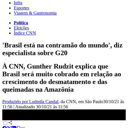
Infra
Esportes
Viagem & Gastronomia
Política
Eleições
Índice CNN
'Brasil está na contramão do mundo', diz
especialista sobre G20
À CNN, Gunther Rudzit explica que
Brasil será muito cobrado em relação ao
crescimento do desmatamento e das
queimadas na Amazônia
Produzido por Ludmila Candal
, da CNN
, em São Paulo
30/10/21 às
11:56
|
Atualizado
30/10/21 às 11:56
&#039;Brasil está na contramão do mundo&#039;, diz especialista
sobre G20 | CNN Sábado