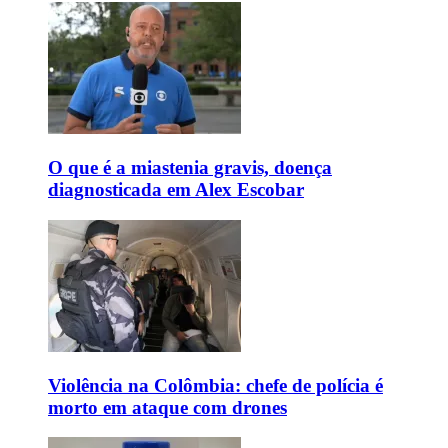
O que é a miastenia gravis, doença
diagnosticada em Alex Escobar
Violência na Colômbia: chefe de polícia é
morto em ataque com drones