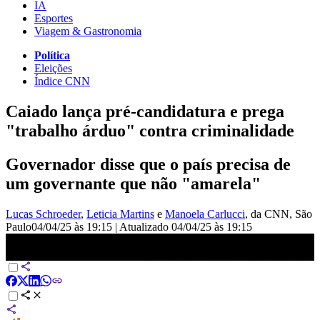
IA
Esportes
Viagem & Gastronomia
Política
Eleições
Índice CNN
Caiado lança pré-candidatura e prega
"trabalho árduo" contra criminalidade
Governador disse que o país precisa de
um governante que não "amarela"
Lucas Schroeder
,
Leticia Martins
e
Manoela Carlucci
, da CNN
, São
Paulo
04/04/25 às 19:15
|
Atualizado
04/04/25 às 19:15
Ronaldo Caiado lança pré-candidatura à Presidência na Bahia |
LIVE CNN