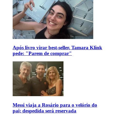
Após livro virar best-seller, Tamara Klink
pede: "Parem de comprar"
Messi viaja a Rosário para o velório do
pai; despedida será reservada