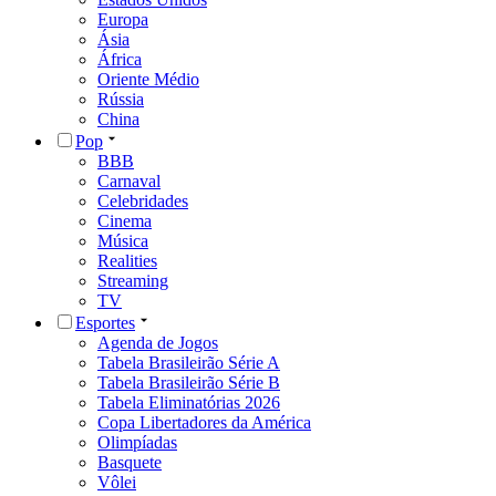
Europa
Ásia
África
Oriente Médio
Rússia
China
Pop
BBB
Carnaval
Celebridades
Cinema
Música
Realities
Streaming
TV
Esportes
Agenda de Jogos
Tabela Brasileirão Série A
Tabela Brasileirão Série B
Tabela Eliminatórias 2026
Copa Libertadores da América
Olimpíadas
Basquete
Vôlei