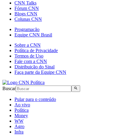
CNN Talks
Fórum CNN
Blogs CNN
Colunas CNN
Programação
Equipe CNN Brasil
Sobre a CNN
Política de Privacidade
Termos de Uso
Fale com a CNN
Distribuição do Sinal
Faça parte da Equipe CNN
Buscar
Pular para o conteúdo
Ao vivo
Política
Money
WW
Agro
Infra