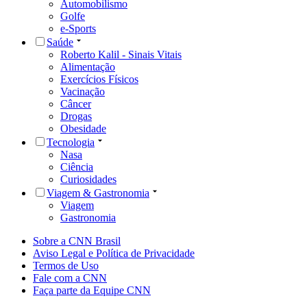
Automobilismo
Golfe
e-Sports
Saúde
Roberto Kalil - Sinais Vitais
Alimentação
Exercícios Físicos
Vacinação
Câncer
Drogas
Obesidade
Tecnologia
Nasa
Ciência
Curiosidades
Viagem & Gastronomia
Viagem
Gastronomia
Sobre a CNN Brasil
Aviso Legal e Política de Privacidade
Termos de Uso
Fale com a CNN
Faça parte da Equipe CNN