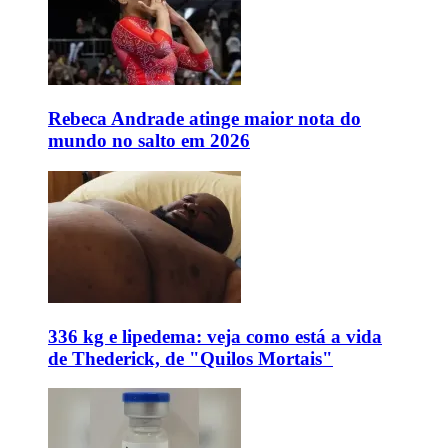
Rebeca Andrade atinge maior nota do
mundo no salto em 2026
336 kg e lipedema: veja como está a vida
de Thederick, de "Quilos Mortais"