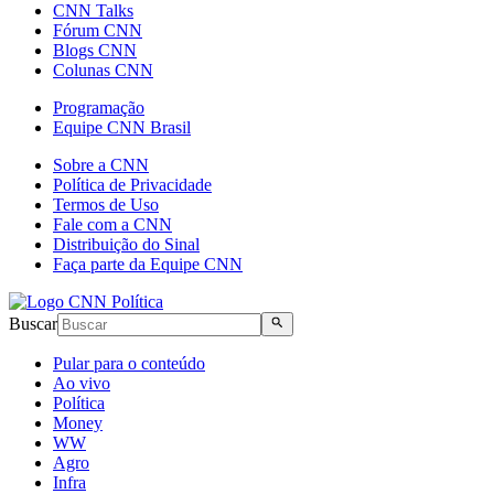
CNN Talks
Fórum CNN
Blogs CNN
Colunas CNN
Programação
Equipe CNN Brasil
Sobre a CNN
Política de Privacidade
Termos de Uso
Fale com a CNN
Distribuição do Sinal
Faça parte da Equipe CNN
Buscar
Pular para o conteúdo
Ao vivo
Política
Money
WW
Agro
Infra