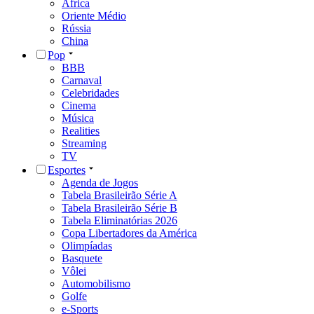
África
Oriente Médio
Rússia
China
Pop
BBB
Carnaval
Celebridades
Cinema
Música
Realities
Streaming
TV
Esportes
Agenda de Jogos
Tabela Brasileirão Série A
Tabela Brasileirão Série B
Tabela Eliminatórias 2026
Copa Libertadores da América
Olimpíadas
Basquete
Vôlei
Automobilismo
Golfe
e-Sports