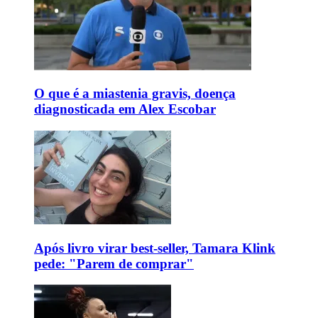
O que é a miastenia gravis, doença
diagnosticada em Alex Escobar
Após livro virar best-seller, Tamara Klink
pede: "Parem de comprar"