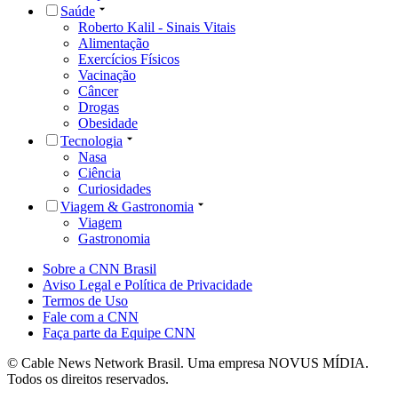
Saúde
Roberto Kalil - Sinais Vitais
Alimentação
Exercícios Físicos
Vacinação
Câncer
Drogas
Obesidade
Tecnologia
Nasa
Ciência
Curiosidades
Viagem & Gastronomia
Viagem
Gastronomia
Sobre a CNN Brasil
Aviso Legal e Política de Privacidade
Termos de Uso
Fale com a CNN
Faça parte da Equipe CNN
© Cable News Network Brasil. Uma empresa NOVUS MÍDIA.
Todos os direitos reservados.