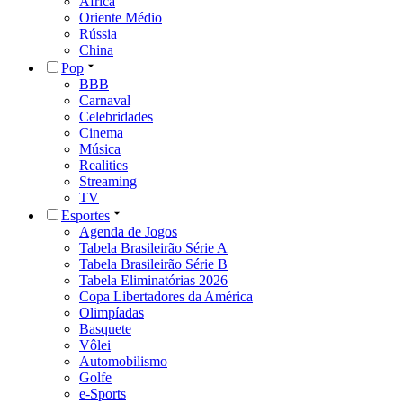
África
Oriente Médio
Rússia
China
Pop
BBB
Carnaval
Celebridades
Cinema
Música
Realities
Streaming
TV
Esportes
Agenda de Jogos
Tabela Brasileirão Série A
Tabela Brasileirão Série B
Tabela Eliminatórias 2026
Copa Libertadores da América
Olimpíadas
Basquete
Vôlei
Automobilismo
Golfe
e-Sports