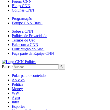
Fórum CNN
Blogs CNN
Colunas CNN
Programação
Equipe CNN Brasil
Sobre a CNN
Política de Privacidade
Termos de Uso
Fale com a CNN
Distribuição do Sinal
Faça parte da Equipe CNN
Buscar
Pular para o conteúdo
Ao vivo
Política
Money
WW
Agro
Infra
Esportes