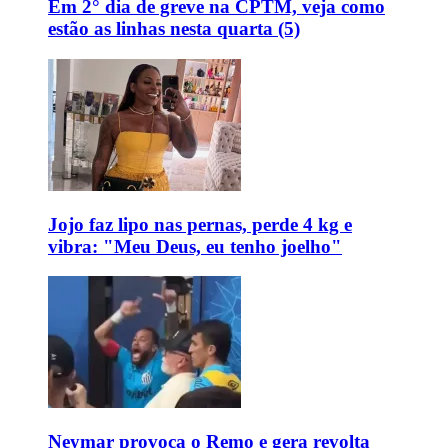
Em 2° dia de greve na CPTM, veja como
estão as linhas nesta quarta (5)
Jojo faz lipo nas pernas, perde 4 kg e
vibra: "Meu Deus, eu tenho joelho"
Neymar provoca o Remo e gera revolta