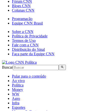
Fórum CNN
Blogs CNN
Colunas CNN
Programação
Equipe CNN Brasil
Sobre a CNN
Política de Privacidade
Termos de Uso
Fale com a CNN
Distribuição do Sinal
Faça parte da Equipe CNN
Buscar
Pular para o conteúdo
Ao vivo
Política
Money
WW
Agro
Infra
Esportes