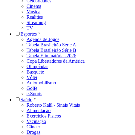
Celebridades
Cinema
Música
Realities
Streaming
TV
Esportes
Agenda de Jogos
Tabela Brasileirão Série A
Tabela Brasileirão Série B
Tabela Eliminatórias 2026
Copa Libertadores da América
Olimpíadas
Basquete
Vôlei
Automobilismo
Golfe
e-Sports
Saúde
Roberto Kalil - Sinais Vitais
Alimentação
Exercícios Físicos
Vacinação
Câncer
Drogas