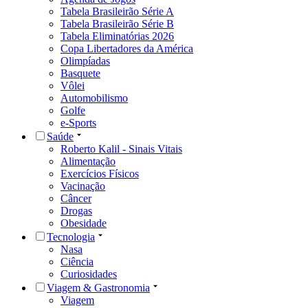
Tabela Brasileirão Série A
Tabela Brasileirão Série B
Tabela Eliminatórias 2026
Copa Libertadores da América
Olimpíadas
Basquete
Vôlei
Automobilismo
Golfe
e-Sports
Saúde
Roberto Kalil - Sinais Vitais
Alimentação
Exercícios Físicos
Vacinação
Câncer
Drogas
Obesidade
Tecnologia
Nasa
Ciência
Curiosidades
Viagem & Gastronomia
Viagem