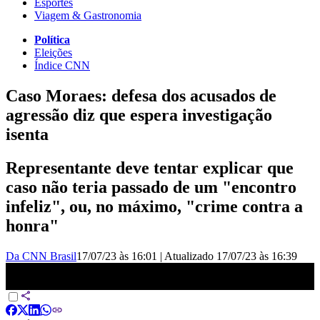
Esportes
Viagem & Gastronomia
Política
Eleições
Índice CNN
Caso Moraes: defesa dos acusados de
agressão diz que espera investigação
isenta
Representante deve tentar explicar que
caso não teria passado de um "encontro
infeliz", ou, no máximo, "crime contra a
honra"
Da CNN Brasil
17/07/23 às 16:01
|
Atualizado
17/07/23 às 16:39
Caso Moraes: defesa dos acusados de agressão diz que espera
investigação isenta | CNN 360°