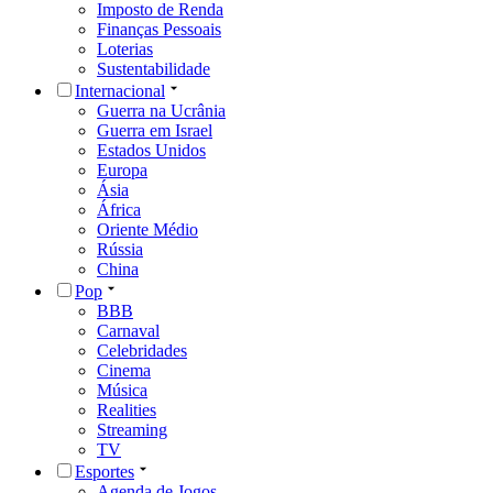
Imposto de Renda
Finanças Pessoais
Loterias
Sustentabilidade
Internacional
Guerra na Ucrânia
Guerra em Israel
Estados Unidos
Europa
Ásia
África
Oriente Médio
Rússia
China
Pop
BBB
Carnaval
Celebridades
Cinema
Música
Realities
Streaming
TV
Esportes
Agenda de Jogos