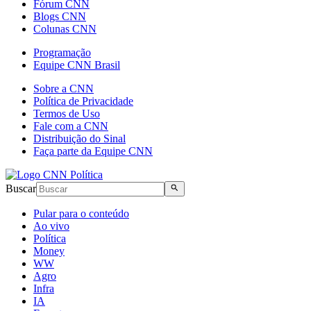
Fórum CNN
Blogs CNN
Colunas CNN
Programação
Equipe CNN Brasil
Sobre a CNN
Política de Privacidade
Termos de Uso
Fale com a CNN
Distribuição do Sinal
Faça parte da Equipe CNN
Buscar
Pular para o conteúdo
Ao vivo
Política
Money
WW
Agro
Infra
IA