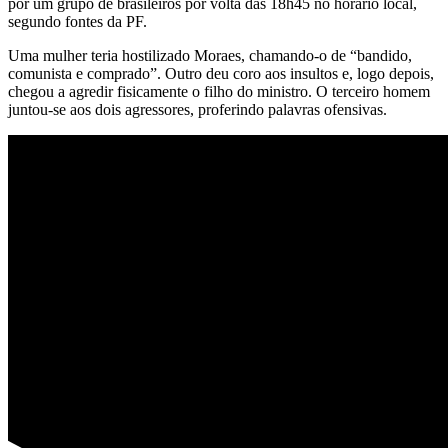
por um grupo de brasileiros por volta das 18h45 no horário local,
segundo fontes da PF.
Uma mulher teria hostilizado Moraes, chamando-o de “bandido,
comunista e comprado”. Outro deu coro aos insultos e, logo depois,
chegou a agredir fisicamente o filho do ministro. O terceiro homem
juntou-se aos dois agressores, proferindo palavras ofensivas.