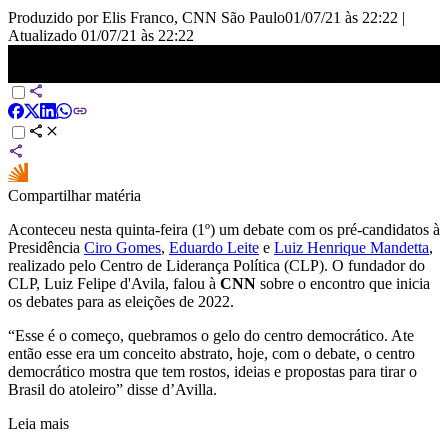
Produzido por Elis Franco, CNN São Paulo
01/07/21 às 22:22
|
Atualizado
01/07/21 às 22:22
Centro democrático tem rosto e ideias, diz mediador de debate de
presidenciáveis
Compartilhar matéria
Aconteceu nesta quinta-feira (1º) um debate com os pré-candidatos à
Presidência
Ciro Gomes
,
Eduardo Leite
e
Luiz Henrique Mandetta
,
realizado pelo Centro de Liderança Política (CLP). O fundador do
CLP, Luiz Felipe d'Avila, falou à
CNN
sobre o encontro que inicia
os debates para as eleições de 2022.
“Esse é o começo, quebramos o gelo do centro democrático. Ate
então esse era um conceito abstrato, hoje, com o debate, o centro
democrático mostra que tem rostos, ideias e propostas para tirar o
Brasil do atoleiro” disse d’Avilla.
Leia mais