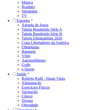
Música
Realities
Streaming
TV
Esportes
Agenda de Jogos
Tabela Brasileirão Série A
Tabela Brasileirão Série B
Tabela Eliminatórias 2026
Copa Libertadores da América
Olimpíadas
Basquete
Vôlei
Automobilismo
Golfe
e-Sports
Saúde
Roberto Kalil - Sinais Vitais
Alimentação
Exercícios Físicos
Vacinação
Câncer
Drogas
Obesidade
Tecnologia