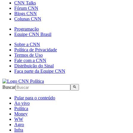
CNN Talks
Fórum CNN
Blogs CNN
Colunas CNN
Programação
Equipe CNN Brasil
Sobre a CNN
Política de Privacidade
Termos de Uso
Fale com a CNN
Distribuição do Sinal
Faça parte da Equipe CNN
Buscar
Pular para o conteúdo
Ao vivo
Política
Money
WW
Agro
Infra