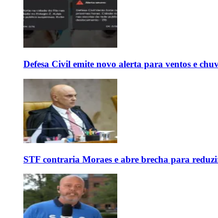
Defesa Civil emite novo alerta para ventos e chu
STF contraria Moraes e abre brecha para reduzir