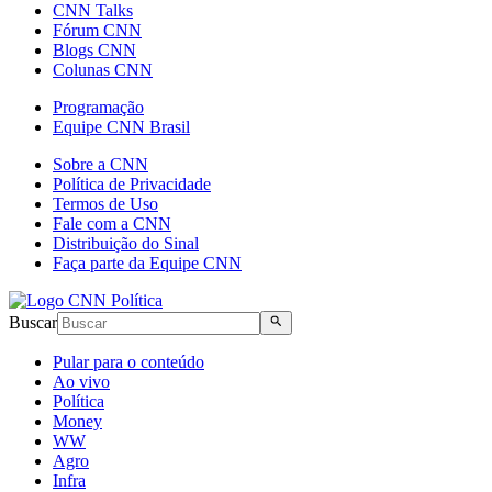
CNN Talks
Fórum CNN
Blogs CNN
Colunas CNN
Programação
Equipe CNN Brasil
Sobre a CNN
Política de Privacidade
Termos de Uso
Fale com a CNN
Distribuição do Sinal
Faça parte da Equipe CNN
Buscar
Pular para o conteúdo
Ao vivo
Política
Money
WW
Agro
Infra