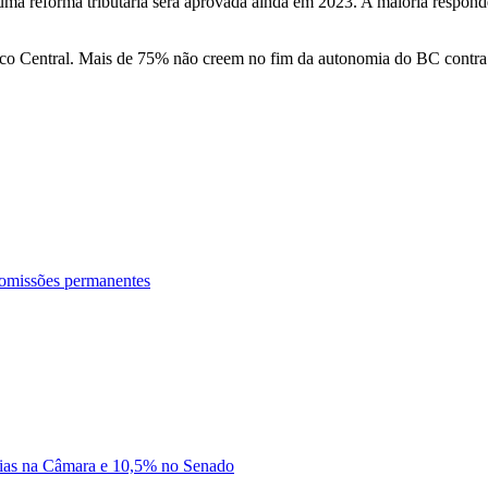
e uma reforma tributária será aprovada ainda em 2023. A maioria resp
nco Central. Mais de 75% não creem no fim da autonomia do BC contr
omissões permanentes
rias na Câmara e 10,5% no Senado