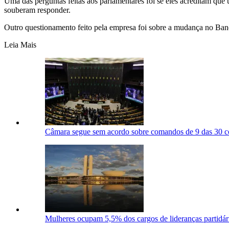
Uma das perguntas feitas aos parlamentares foi se eles acreditam qu
souberam responder.
Outro questionamento feito pela empresa foi sobre a mudança no Ba
Leia Mais
Câmara segue sem acordo sobre comandos de 9 das 30 c
Mulheres ocupam 5,5% dos cargos de lideranças partidá