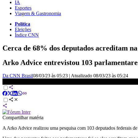
IA
Esportes
Viagem & Gastronomia
Política
Eleições
Índice CNN
Cerca de 68% dos deputados acreditam na 
Arko Advice entrevistou 103 parlamentares 
Da CNN Brasil
08/03/23 às 05:23
|
Atualizado
08/03/23 às 05:24
Análise: As posições da Câmara frente às pautas do governo | WW
Compartilhar matéria
A Arko Advice realizou uma pesquisa com 103 deputados federais de 