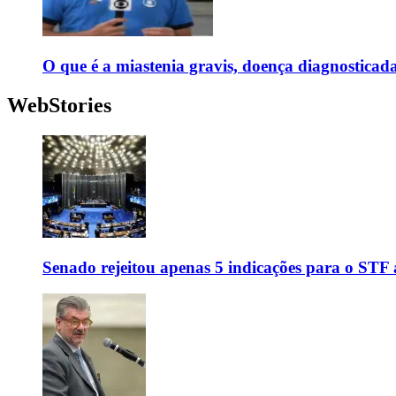
O que é a miastenia gravis, doença diagnostica
WebStories
Senado rejeitou apenas 5 indicações para o STF 