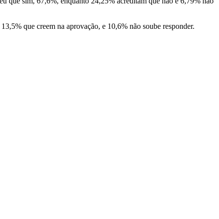
ondeu que sim, 67,6%, enquanto 24,25% acreditam que não e 6,79% não
a 13,5% que creem na aprovação, e 10,6% não soube responder.