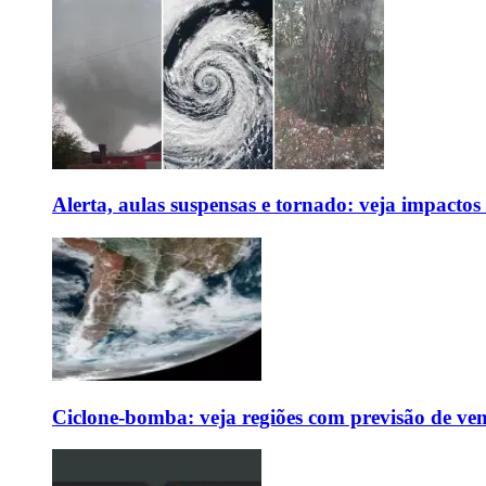
Alerta, aulas suspensas e tornado: veja impactos
Ciclone-bomba: veja regiões com previsão de ven