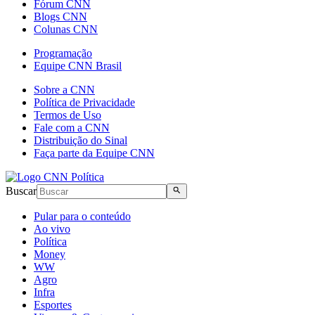
Fórum CNN
Blogs CNN
Colunas CNN
Programação
Equipe CNN Brasil
Sobre a CNN
Política de Privacidade
Termos de Uso
Fale com a CNN
Distribuição do Sinal
Faça parte da Equipe CNN
Buscar
Pular para o conteúdo
Ao vivo
Política
Money
WW
Agro
Infra
Esportes