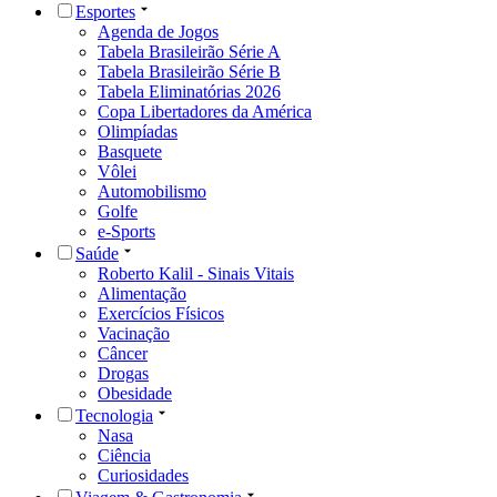
Esportes
Agenda de Jogos
Tabela Brasileirão Série A
Tabela Brasileirão Série B
Tabela Eliminatórias 2026
Copa Libertadores da América
Olimpíadas
Basquete
Vôlei
Automobilismo
Golfe
e-Sports
Saúde
Roberto Kalil - Sinais Vitais
Alimentação
Exercícios Físicos
Vacinação
Câncer
Drogas
Obesidade
Tecnologia
Nasa
Ciência
Curiosidades