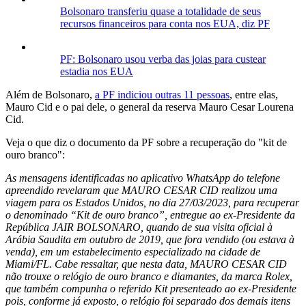
Bolsonaro transferiu quase a totalidade de seus
recursos financeiros para conta nos EUA, diz PF
PF: Bolsonaro usou verba das joias para custear
estadia nos EUA
Além de Bolsonaro,
a PF indiciou outras 11 pessoas
, entre elas,
Mauro Cid e o pai dele, o general da reserva Mauro Cesar Lourena
Cid.
Veja o que diz o documento da PF sobre a recuperação do "kit de
ouro branco":
As mensagens identificadas no aplicativo WhatsApp do telefone
apreendido revelaram que MAURO CESAR CID realizou uma
viagem para os Estados Unidos, no dia 27/03/2023, para recuperar
o denominado “Kit de ouro branco”, entregue ao ex-Presidente da
República JAIR BOLSONARO, quando de sua visita oficial à
Arábia Saudita em outubro de 2019, que fora vendido (ou estava à
venda), em um estabelecimento especializado na cidade de
Miami/FL. Cabe ressaltar, que nesta data, MAURO CESAR CID
não trouxe o relógio de ouro branco e diamantes, da marca Rolex,
que também compunha o referido Kit presenteado ao ex-Presidente
pois, conforme já exposto, o relógio foi separado dos demais itens