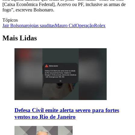
[Caixa Econômica Federal], Acervo ou PF, inclusive as armas de
fogo”, escreveu Bolsonaro.
Tópicos
Jair Bolsonaro
joias sauditas
Mauro Cid
Operação
Rolex
Mais Lidas
Defesa Civil emite alerta severo para fortes
ventos no Rio de Janeiro