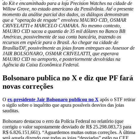
do Kit e encaminhado para a loja Precision Watches na cidade de
Willow Grove, no estado americano da Pensilvânia. Até o presente
momento da análise parcial dos dados, os diálogos demonstram
que a “operação de resgate” envolveu MAURO CID, OSMAR
CRIVELATTI e MARCELO CAMARA. No mesmo contexto,
MAURO CID sacou a quantia de 35 mil dólares no Banco BB
Américas, possivelmente de sua conta bancária, trazendo os
recursos em espécie para o Brasil. Ao chegar na cidade de
Brasília/DF, possivelmente as joias foram entregues ao Assessor de
JAIR BOLSONARO, OSMAR CRIVELATTI, que esperava
MAURO CID no aeroporto, e posteriormente devolvidas na
Agência da Caixa Econômica Federal.
Bolsonaro publica no X e diz que PF fará
novas correções
O
ex-presidente Jair Bolsonaro publicou no X
após o STF retirar
o sigilo sobre o inquérito que apura possíveis desvios das joias
sauditas.
Bolsonaro destacou o erro da Polícia Federal no relatório (que
corrigiu o valor supostamente desviado de R$ 25.298.083,73 para
R$ 6.826.151,661). “Aguardemos muitas outras correções. A última
será aquela dizendo que todas as joias “desviadas” estão na CEF