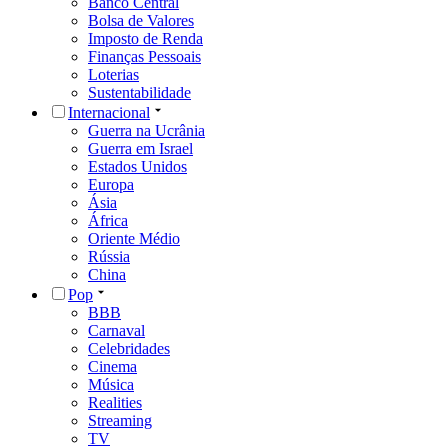
Banco Central
Bolsa de Valores
Imposto de Renda
Finanças Pessoais
Loterias
Sustentabilidade
Internacional
Guerra na Ucrânia
Guerra em Israel
Estados Unidos
Europa
Ásia
África
Oriente Médio
Rússia
China
Pop
BBB
Carnaval
Celebridades
Cinema
Música
Realities
Streaming
TV