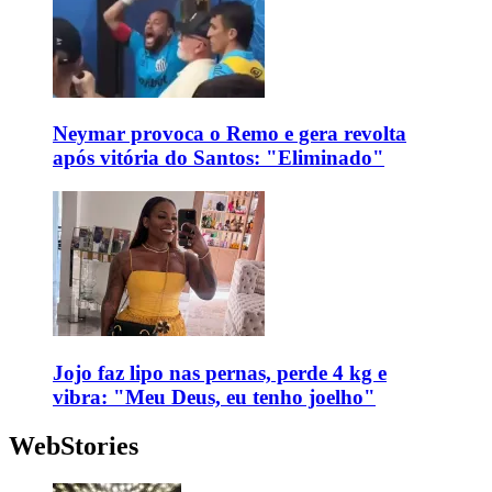
Neymar provoca o Remo e gera revolta
após vitória do Santos: "Eliminado"
Jojo faz lipo nas pernas, perde 4 kg e
vibra: "Meu Deus, eu tenho joelho"
WebStories