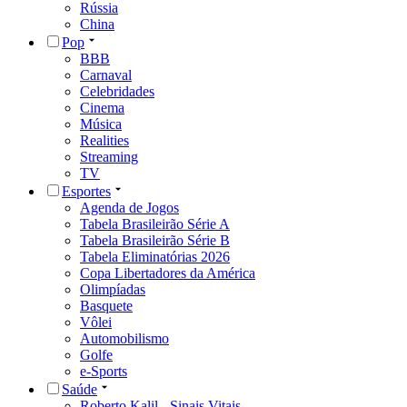
Rússia
China
Pop
BBB
Carnaval
Celebridades
Cinema
Música
Realities
Streaming
TV
Esportes
Agenda de Jogos
Tabela Brasileirão Série A
Tabela Brasileirão Série B
Tabela Eliminatórias 2026
Copa Libertadores da América
Olimpíadas
Basquete
Vôlei
Automobilismo
Golfe
e-Sports
Saúde
Roberto Kalil - Sinais Vitais