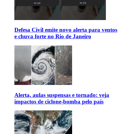
Defesa Civil emite novo alerta para ventos
e chuva forte no Rio de Janeiro
Alerta, aulas suspensas e tornado: veja
impactos de ciclone-bomba pelo país