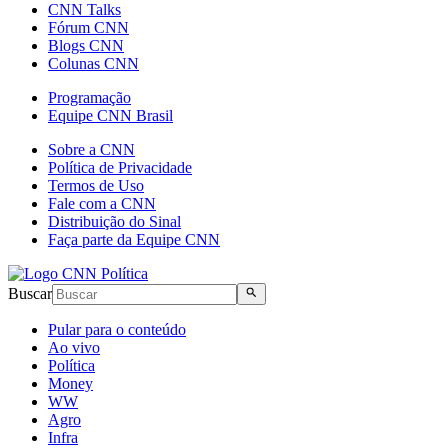
CNN Talks
Fórum CNN
Blogs CNN
Colunas CNN
Programação
Equipe CNN Brasil
Sobre a CNN
Política de Privacidade
Termos de Uso
Fale com a CNN
Distribuição do Sinal
Faça parte da Equipe CNN
Buscar
Pular para o conteúdo
Ao vivo
Política
Money
WW
Agro
Infra