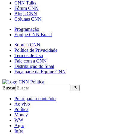
CNN Talks
Fórum CNN
Blogs CNN
Colunas CNN
Programação
Equipe CNN Brasil
Sobre a CNN
Política de Privacidade
Termos de Uso
Fale com a CNN
Distribuição do Sinal
Faça parte da Equipe CNN
Buscar
Pular para o conteúdo
Ao vivo
Política
Money
WW
Agro
Infra