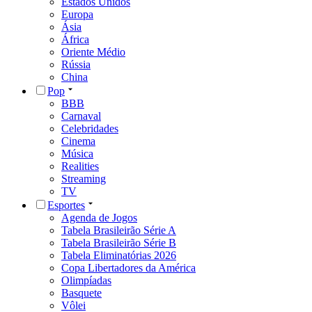
Estados Unidos
Europa
Ásia
África
Oriente Médio
Rússia
China
Pop
BBB
Carnaval
Celebridades
Cinema
Música
Realities
Streaming
TV
Esportes
Agenda de Jogos
Tabela Brasileirão Série A
Tabela Brasileirão Série B
Tabela Eliminatórias 2026
Copa Libertadores da América
Olimpíadas
Basquete
Vôlei