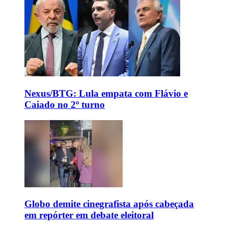
Nexus/BTG: Lula empata com Flávio e
Caiado no 2º turno
Globo demite cinegrafista após cabeçada
em repórter em debate eleitoral