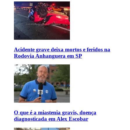
Acidente grave deixa mortos e feridos na
Rodovia Anhanguera em SP
O que é a miastenia gravis, doença
diagnosticada em Alex Escobar