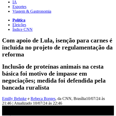
IA
Esportes
Viagem & Gastronomia
Política
Eleições
Índice CNN
Com apoio de Lula, isenção para carnes é
incluída no projeto de regulamentação da
reforma
Inclusão de proteínas animais na cesta
básica foi motivo de impasse em
negociações; medida foi defendida pela
bancada ruralista
Emilly Behnke
e
Rebeca Borges
, da CNN
, Brasília
10/07/24 às
21:46
|
Atualizado
10/07/24 às 22:46
Câmara aprova inclusão da carne na cesta básica | CNN PRIME
TIME