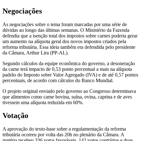
Negociações
As negociações sobre o tema foram marcadas por uma série de
dúvidas ao longo das últimas semanas. O Ministério da Fazenda
defendia que a isenção total dos impostos sobre carnes poderia gerar
um aumento na alíquota geral dos novos impostos criados pela
reforma tributária. Essa ideia também era defendida pelo presidente
da Câmara, Arthur Lira (PP-AL).
Segundo cálculos da equipe econômica do governo, a desoneração
da carne terá impacto de 0,53 ponto percentual a mais na alíquota
padrão do Imposto sobre Valor Agregado (IVA) e de até 0,57 pontos
percentuais, de acordo com cálculos do Banco Mundial.
O projeto original enviado pelo governo ao Congresso determinava
que alimentos como carne bovina, suína, ovina, caprina e de aves
tivessem uma alíquota reduzida em 60%.
Votação
A aprovação do texto-base sobre a regulamentação da reforma
tributária ocorreu por volta das 20h no plenário da Câmara. A
matéria recebeu 336 votos favoráveis, 142 votos contrários e duas