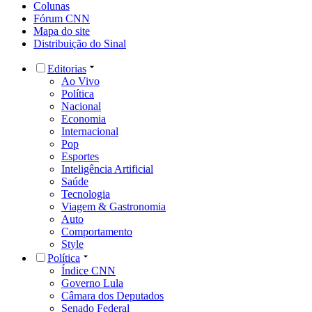
Colunas
Fórum CNN
Mapa do site
Distribuição do Sinal
Editorias
Ao Vivo
Política
Nacional
Economia
Internacional
Pop
Esportes
Inteligência Artificial
Saúde
Tecnologia
Viagem & Gastronomia
Auto
Comportamento
Style
Política
Índice CNN
Governo Lula
Câmara dos Deputados
Senado Federal