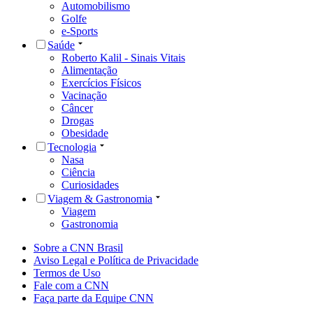
Automobilismo
Golfe
e-Sports
Saúde
Roberto Kalil - Sinais Vitais
Alimentação
Exercícios Físicos
Vacinação
Câncer
Drogas
Obesidade
Tecnologia
Nasa
Ciência
Curiosidades
Viagem & Gastronomia
Viagem
Gastronomia
Sobre a CNN Brasil
Aviso Legal e Política de Privacidade
Termos de Uso
Fale com a CNN
Faça parte da Equipe CNN