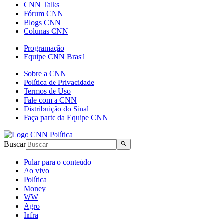
CNN Talks
Fórum CNN
Blogs CNN
Colunas CNN
Programação
Equipe CNN Brasil
Sobre a CNN
Política de Privacidade
Termos de Uso
Fale com a CNN
Distribuição do Sinal
Faça parte da Equipe CNN
Buscar
Pular para o conteúdo
Ao vivo
Política
Money
WW
Agro
Infra