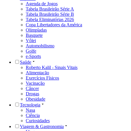
Agenda de Jogos
Tabela Brasileirão Série A
Tabela Brasileirão Série B
Tabela Eliminatórias 2026
Copa Libertadores da América
Olimpíadas
Basquete
Vôlei
Automobilismo
Golfe
e-Sports
Saúde
Roberto Kalil - Sinais Vitais
Alimentação
Exercícios Físicos
Vacinação
Câncer
Drogas
Obesidade
Tecnologia
Nasa
Ciência
Curiosidades
Viagem & Gastronomia