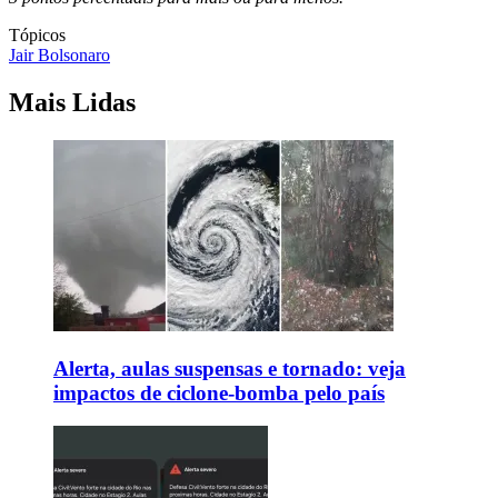
Tópicos
Jair Bolsonaro
Mais Lidas
Alerta, aulas suspensas e tornado: veja
impactos de ciclone-bomba pelo país