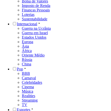
Bolsa de Valores
Imposto de Renda
Finanças Pessoais
Loterias
Sustentabilidade
Internacional
Guerra na Ucrânia
Guerra em Israel
Estados Unidos
Europa
Ásia
África
Oriente Médio
Rússia
China
Pop
BBB
Carnaval
Celebridades
Cinema
Música
Realities
Streaming
TV
Esportes