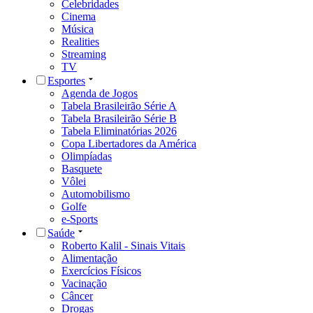
Celebridades
Cinema
Música
Realities
Streaming
TV
Esportes
Agenda de Jogos
Tabela Brasileirão Série A
Tabela Brasileirão Série B
Tabela Eliminatórias 2026
Copa Libertadores da América
Olimpíadas
Basquete
Vôlei
Automobilismo
Golfe
e-Sports
Saúde
Roberto Kalil - Sinais Vitais
Alimentação
Exercícios Físicos
Vacinação
Câncer
Drogas