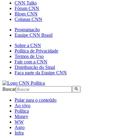
CNN Talks
Fórum CNN
Blogs CNN
Colunas CNN
Programação
Equipe CNN Brasil
Sobre a CNN
Política de Privacidade
Termos de Uso
Fale com a CNN
Distribuição do Sinal
Faça parte da Equipe CNN
Buscar
Pular para o conteúdo
Ao vivo
Política
Money
WW
Agro
Infra