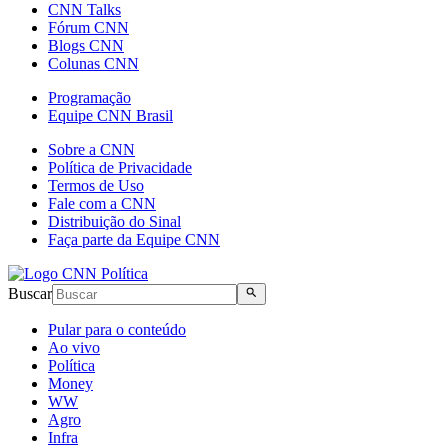
CNN Talks
Fórum CNN
Blogs CNN
Colunas CNN
Programação
Equipe CNN Brasil
Sobre a CNN
Política de Privacidade
Termos de Uso
Fale com a CNN
Distribuição do Sinal
Faça parte da Equipe CNN
Buscar
Pular para o conteúdo
Ao vivo
Política
Money
WW
Agro
Infra