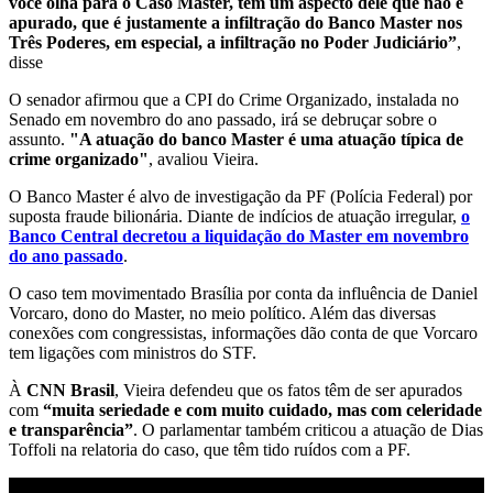
você olha para o Caso Master, tem um aspecto dele que não é
apurado, que é justamente a infiltração do Banco Master nos
Três Poderes, em especial, a infiltração no Poder Judiciário”
,
disse
O senador afirmou que a CPI do Crime Organizado, instalada no
Senado em novembro do ano passado, irá se debruçar sobre o
assunto.
"A atuação do banco Master é uma atuação típica de
crime organizado"
, avaliou Vieira.
O Banco Master é alvo de investigação da PF (Polícia Federal) por
suposta fraude bilionária. Diante de indícios de atuação irregular,
o
Banco Central decretou a liquidação do Master em novembro
do ano passado
.
O caso tem movimentado Brasília por conta da influência de Daniel
Vorcaro, dono do Master, no meio político. Além das diversas
conexões com congressistas, informações dão conta de que Vorcaro
tem ligações com ministros do STF.
À
CNN Brasil
, Vieira defendeu que os fatos têm de ser apurados
com
“muita seriedade e com muito cuidado, mas com celeridade
e transparência”
. O parlamentar também criticou a atuação de Dias
Toffoli na relatoria do caso, que têm tido ruídos com a PF.