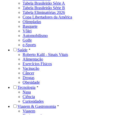
Tabela Brasileirão Série A
Tabela Brasileirão Série B
Tabela Eliminatórias 2026
Copa Libertadores da América
Olimpíadas
Basquete
Vôlei
Automobilismo
Golfe
e-Sports
Saúde
Roberto Kalil - Sinais Vitais
Alimentação
Exercícios Físicos
Vacinação
Câncer
Drogas
Obesidade
Tecnologia
Nasa
Ciência
Curiosidades
Viagem & Gastronomia
Viagem