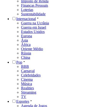
Imposto de Renda
Finanças Pessoais
Loterias
Sustentabilidade
Internacional
Guerra na Ucrânia
Guerra em Israel
Estados Unidos
Europa
Ásia
África
Oriente Médio
Rússia
China
Pop
BBB
Carnaval
Celebridades
Cinema
Música
Realities
Streaming
TV
Esportes
Agenda de Jogos