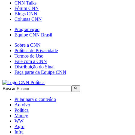
CNN Talks
Fórum CNN
Blogs CNN
Colunas CNN
Programação
Equipe CNN Brasil
Sobre a CNN
Política de Privacidade
Termos de Uso
Fale com a CNN
Distribuição do Sinal
Faça parte da Equipe CNN
Buscar
Pular para o conteúdo
Ao vivo
Política
Money
WW
Agro
Infra