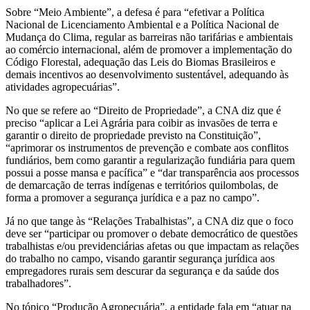
Sobre “Meio Ambiente”, a defesa é para “efetivar a Política
Nacional de Licenciamento Ambiental e a Política Nacional de
Mudança do Clima, regular as barreiras não tarifárias e ambientais
ao comércio internacional, além de promover a implementação do
Código Florestal, adequação das Leis do Biomas Brasileiros e
demais incentivos ao desenvolvimento sustentável, adequando às
atividades agropecuárias”.
No que se refere ao “Direito de Propriedade”, a CNA diz que é
preciso “aplicar a Lei Agrária para coibir as invasões de terra e
garantir o direito de propriedade previsto na Constituição”,
“aprimorar os instrumentos de prevenção e combate aos conflitos
fundiários, bem como garantir a regularização fundiária para quem
possui a posse mansa e pacífica” e “dar transparência aos processos
de demarcação de terras indígenas e territórios quilombolas, de
forma a promover a segurança jurídica e a paz no campo”.
Já no que tange às “Relações Trabalhistas”, a CNA diz que o foco
deve ser “participar ou promover o debate democrático de questões
trabalhistas e/ou previdenciárias afetas ou que impactam as relações
do trabalho no campo, visando garantir segurança jurídica aos
empregadores rurais sem descurar da segurança e da saúde dos
trabalhadores”.
No tópico “Produção Agropecuária”, a entidade fala em “atuar na