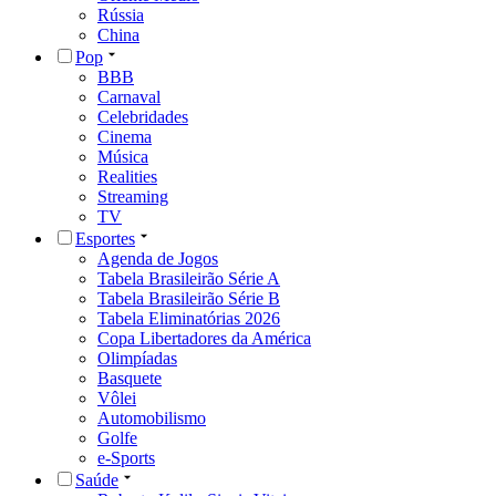
Rússia
China
Pop
BBB
Carnaval
Celebridades
Cinema
Música
Realities
Streaming
TV
Esportes
Agenda de Jogos
Tabela Brasileirão Série A
Tabela Brasileirão Série B
Tabela Eliminatórias 2026
Copa Libertadores da América
Olimpíadas
Basquete
Vôlei
Automobilismo
Golfe
e-Sports
Saúde