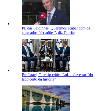
PL das Saidinhas: Queremos acabar com os
chamados “feriadões”, diz Derrite
Em Israel, Tarcísio critica Lula e diz estar “do
lado certo da história”