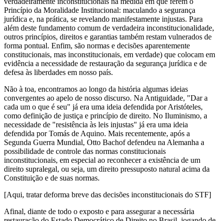
verdadeiramente inconstitucionais na medida em que ferem o
Princípio da Moralidade Institucional: maculando a segurança
jurídica e, na prática, se revelando manifestamente injustas. Para
além deste fundamento comum de verdadeira inconstitucionalidade,
outros princípios, direitos e garantias também restam vulnerados de
forma pontual. Enfim, são normas e decisões aparentemente
constitucionais, mas inconstitucionais, em verdade) que colocam em
evidência a necessidade de restauração da segurança jurídica e de
defesa às liberdades em nosso país.
Não à toa, encontramos ao longo da história algumas ideias
convergentes ao apelo de nosso discurso. Na Antiguidade, "Dar a
cada um o que é seu" já era uma ideia defendida por Aristóteles,
como definição de justiça e princípio de direito. No Iluminismo, a
necessidade de "resistência às leis injustas" já era uma ideia
defendida por Tomás de Aquino. Mais recentemente, após a
Segunda Guerra Mundial, Otto Bachof defendeu na Alemanha a
possibilidade de controle das normas constitucionais
inconstitucionais, em especial ao reconhecer a existência de um
direito supralegal, ou seja, um direito pressuposto natural acima da
Constituição e de suas normas.
[Aqui, tratar deforma breve das decisões inconstitucionais do STF]
Afinal, diante de todo o exposto e para assegurar a necessária
restauração do Estado Democrático de Direito no Brasil, jogando de