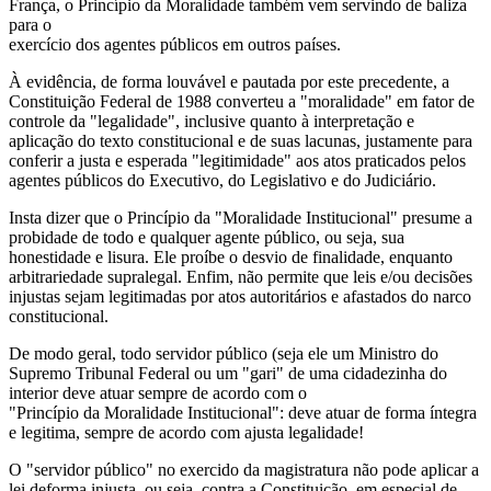
França, o Princípio da Moralidade também vem servindo de baliza
para o
exercício dos agentes públicos em outros países.
À evidência, de forma louvável e pautada por este precedente, a
Constituição Federal de 1988 converteu a "moralidade" em fator de
controle da "legalidade", inclusive quanto à interpretação e
aplicação do texto constitucional e de suas lacunas, justamente para
conferir a justa e esperada "legitimidade" aos atos praticados pelos
agentes públicos do Executivo, do Legislativo e do Judiciário.
Insta dizer que o Princípio da "Moralidade Institucional" presume a
probidade de todo e qualquer agente público, ou seja, sua
honestidade e lisura. Ele proíbe o desvio de finalidade, enquanto
arbitrariedade supralegal. Enfim, não permite que leis e/ou decisões
injustas sejam legitimadas por atos autoritários e afastados do narco
constitucional.
De modo geral, todo servidor público (seja ele um Ministro do
Supremo Tribunal Federal ou um "gari" de uma cidadezinha do
interior deve atuar sempre de acordo com o
"Princípio da Moralidade Institucional": deve atuar de forma íntegra
e legitima, sempre de acordo com ajusta legalidade!
O "servidor público" no exercido da magistratura não pode aplicar a
lei deforma injusta, ou seja, contra a Constituição, em especial de