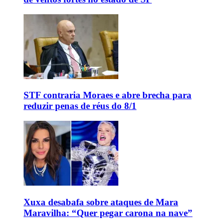
STF contraria Moraes e abre brecha para
reduzir penas de réus do 8/1
Xuxa desabafa sobre ataques de Mara
Maravilha: “Quer pegar carona na nave”