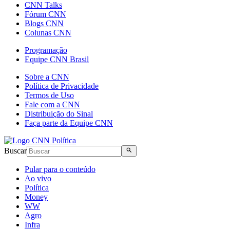
CNN Talks
Fórum CNN
Blogs CNN
Colunas CNN
Programação
Equipe CNN Brasil
Sobre a CNN
Política de Privacidade
Termos de Uso
Fale com a CNN
Distribuição do Sinal
Faça parte da Equipe CNN
Buscar
Pular para o conteúdo
Ao vivo
Política
Money
WW
Agro
Infra