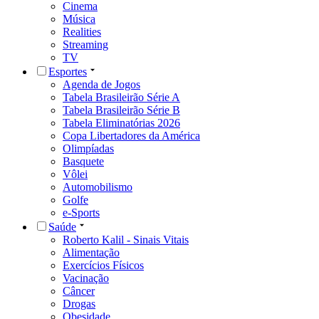
Cinema
Música
Realities
Streaming
TV
Esportes
Agenda de Jogos
Tabela Brasileirão Série A
Tabela Brasileirão Série B
Tabela Eliminatórias 2026
Copa Libertadores da América
Olimpíadas
Basquete
Vôlei
Automobilismo
Golfe
e-Sports
Saúde
Roberto Kalil - Sinais Vitais
Alimentação
Exercícios Físicos
Vacinação
Câncer
Drogas
Obesidade