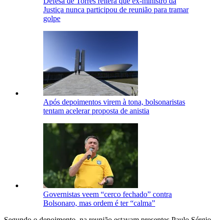
Defesa de Torres reitera que ex-ministro da
Justiça nunca participou de reunião para tramar
golpe
Após depoimentos virem à tona, bolsonaristas
tentam acelerar proposta de anistia
Governistas veem “cerco fechado” contra
Bolsonaro, mas ordem é ter “calma”
Segundo o depoimento, na reunião estavam presentes Paulo Sérgio,