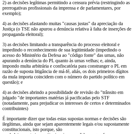
2) as decisões legítimas permitindo a censura prévia (restringindo as
prerrogativas profissionais da imprensa e de parlamentares, por
exemplo);
4) as decisões afastando muitas "causas justas" da apreciação da
Justiça (o TSE não apurou a denúncia relativa à falta de inserções de
propaganda eleitoral);
3) as decisões limitando a transparência do processo eleitoral e
impedindo o reconhecimento de sua legitimidade (impedindo o
acesso do Ministério da Defesa ao "código fonte" das urnas, não
apurando a denúncia do PL quanto às urnas velhas; e, ainda,
impondo multa arbitrária e confiscatória para constranger o PL em
razão de suposta litigância de má-fé, aliás, os dois primeiros dígitos
da mula importa coincidem com o número do partido político em
questão); e
4) as decisões abrindo a possibilidade de revisão do "trânsito em
julgado "de importantes matérias já pacificadas pelo STF
(notadamente, para prejudicar os interesses de certos e determinados
contribuintes)
É importante dizer que todas estas supostas normas e decisões são
ilegítimas, ainda que sejam aparentemente legais e/ou supostamente
constitucionais, isto porque, são