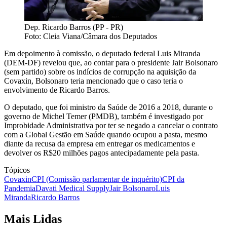
Dep. Ricardo Barros (PP - PR)
Foto: Cleia Viana/Câmara dos Deputados
Em depoimento à comissão, o deputado federal Luis Miranda
(DEM-DF) revelou que, ao contar para o presidente Jair Bolsonaro
(sem partido) sobre os indícios de corrupção na aquisição da
Covaxin, Bolsonaro teria mencionado que o caso teria o
envolvimento de Ricardo Barros.
O deputado, que foi ministro da Saúde de 2016 a 2018, durante o
governo de Michel Temer (PMDB), também é investigado por
Improbidade Administrativa por ter se negado a cancelar o contrato
com a Global Gestão em Saúde quando ocupou a pasta, mesmo
diante da recusa da empresa em entregar os medicamentos e
devolver os R$20 milhões pagos antecipadamente pela pasta.
Tópicos
Covaxin
CPI (Comissão parlamentar de inquérito)
CPI da
Pandemia
Davati Medical Supply
Jair Bolsonaro
Luis
Miranda
Ricardo Barros
Mais Lidas