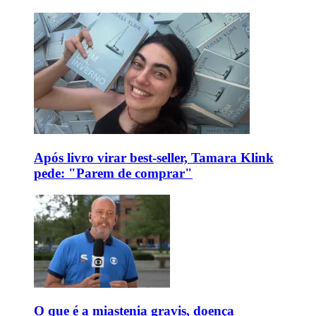
Após livro virar best-seller, Tamara Klink
pede: "Parem de comprar"
O que é a miastenia gravis, doença