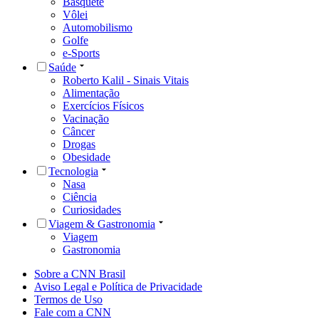
Basquete
Vôlei
Automobilismo
Golfe
e-Sports
Saúde
Roberto Kalil - Sinais Vitais
Alimentação
Exercícios Físicos
Vacinação
Câncer
Drogas
Obesidade
Tecnologia
Nasa
Ciência
Curiosidades
Viagem & Gastronomia
Viagem
Gastronomia
Sobre a CNN Brasil
Aviso Legal e Política de Privacidade
Termos de Uso
Fale com a CNN