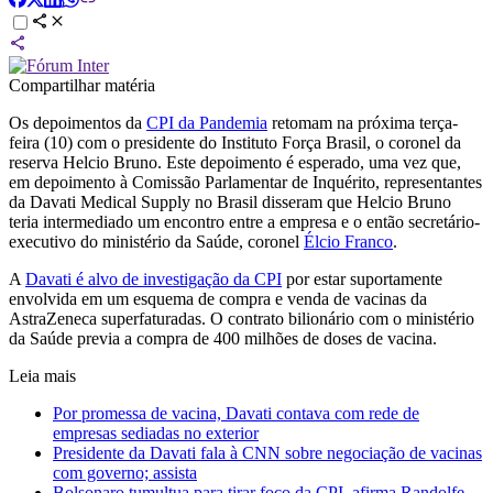
Compartilhar matéria
Os depoimentos da
CPI da Pandemia
retomam na próxima terça-
feira (10) com o presidente do Instituto Força Brasil, o coronel da
reserva Helcio Bruno. Este depoimento é esperado, uma vez que,
em depoimento à Comissão Parlamentar de Inquérito, representantes
da Davati Medical Supply no Brasil disseram que Helcio Bruno
teria intermediado um encontro entre a empresa e o então secretário-
executivo do ministério da Saúde, coronel
Élcio Franco
.
A
Davati é alvo de investigação da CPI
por estar suportamente
envolvida em um esquema de compra e venda de vacinas da
AstraZeneca superfaturadas. O contrato bilionário com o ministério
da Saúde previa a compra de 400 milhões de doses de vacina.
Leia mais
Por promessa de vacina, Davati contava com rede de
empresas sediadas no exterior
Presidente da Davati fala à CNN sobre negociação de vacinas
com governo; assista
Bolsonaro tumultua para tirar foco da CPI, afirma Randolfe