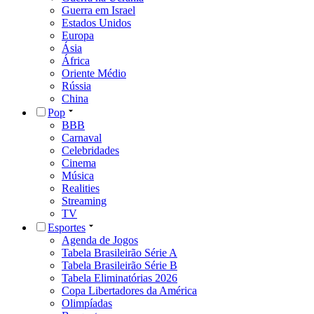
Guerra em Israel
Estados Unidos
Europa
Ásia
África
Oriente Médio
Rússia
China
Pop
BBB
Carnaval
Celebridades
Cinema
Música
Realities
Streaming
TV
Esportes
Agenda de Jogos
Tabela Brasileirão Série A
Tabela Brasileirão Série B
Tabela Eliminatórias 2026
Copa Libertadores da América
Olimpíadas