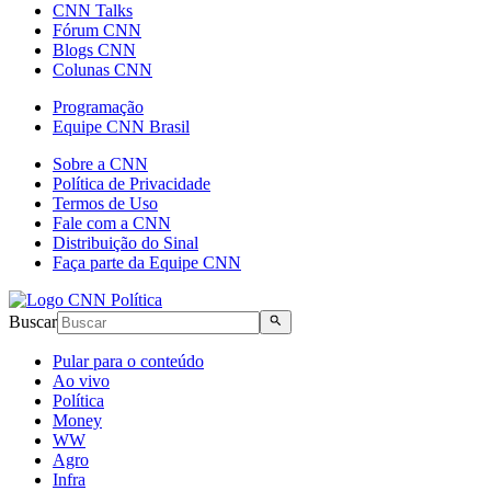
CNN Talks
Fórum CNN
Blogs CNN
Colunas CNN
Programação
Equipe CNN Brasil
Sobre a CNN
Política de Privacidade
Termos de Uso
Fale com a CNN
Distribuição do Sinal
Faça parte da Equipe CNN
Buscar
Pular para o conteúdo
Ao vivo
Política
Money
WW
Agro
Infra