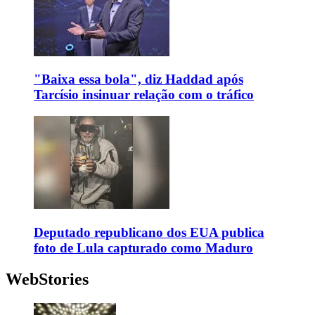
"Baixa essa bola", diz Haddad após
Tarcísio insinuar relação com o tráfico
Deputado republicano dos EUA publica
foto de Lula capturado como Maduro
WebStories