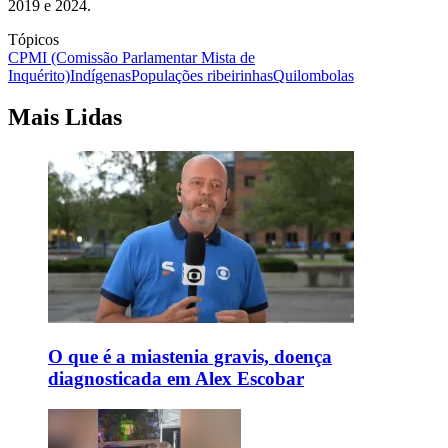
2019 e 2024.
Tópicos
CPMI (Comissão Parlamentar Mista de
Inquérito)
Indígenas
Populações ribeirinhas
Quilombolas
Mais Lidas
O que é a miastenia gravis, doença
diagnosticada em Alex Escobar