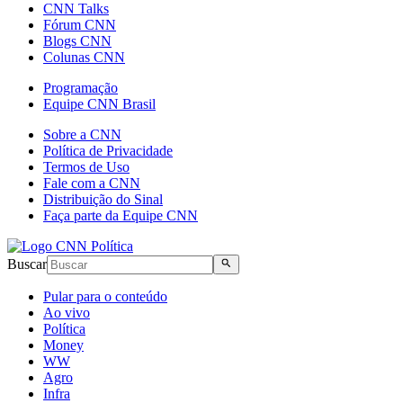
CNN Talks
Fórum CNN
Blogs CNN
Colunas CNN
Programação
Equipe CNN Brasil
Sobre a CNN
Política de Privacidade
Termos de Uso
Fale com a CNN
Distribuição do Sinal
Faça parte da Equipe CNN
Buscar
Pular para o conteúdo
Ao vivo
Política
Money
WW
Agro
Infra