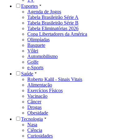
Esportes
Agenda de Jogos
Tabela Brasileirão Série A
Tabela Brasileirão Série B
Tabela Eliminatórias 2026
Copa Libertadores da América
Olimpíadas
Basquete
Vôlei
Automobilismo
Golfe
e-Sports
Saúde
Roberto Kalil - Sinais Vitais
Alimentação
Exercícios Físicos
Vacinação
Câncer
Drogas
Obesidade
Tecnologia
Nasa
Ciência
Curiosidades