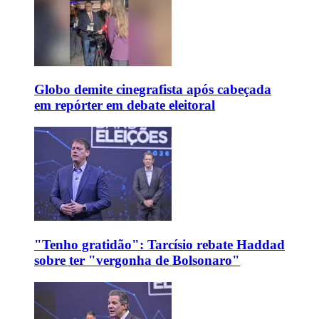
Globo demite cinegrafista após cabeçada
em repórter em debate eleitoral
"Tenho gratidão": Tarcísio rebate Haddad
sobre ter "vergonha de Bolsonaro"