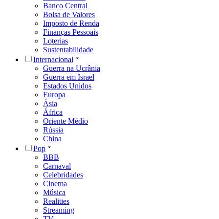
Banco Central
Bolsa de Valores
Imposto de Renda
Finanças Pessoais
Loterias
Sustentabilidade
Internacional
Guerra na Ucrânia
Guerra em Israel
Estados Unidos
Europa
Ásia
África
Oriente Médio
Rússia
China
Pop
BBB
Carnaval
Celebridades
Cinema
Música
Realities
Streaming
TV