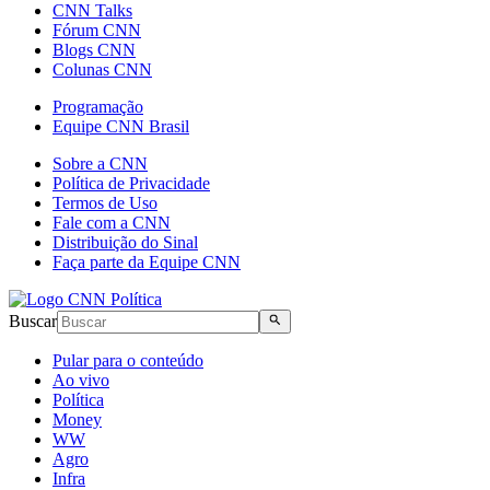
CNN Talks
Fórum CNN
Blogs CNN
Colunas CNN
Programação
Equipe CNN Brasil
Sobre a CNN
Política de Privacidade
Termos de Uso
Fale com a CNN
Distribuição do Sinal
Faça parte da Equipe CNN
Buscar
Pular para o conteúdo
Ao vivo
Política
Money
WW
Agro
Infra