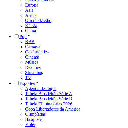
Europa
Ásia
África
Oriente Médio
Rússia
China
Pop
BBB
Carnaval
Celebridades
Cinema
Música
Realities
Streaming
TV
Esportes
Agenda de Jogos
Tabela Brasileirão Série A
Tabela Brasileirão Série B
Tabela Eliminatórias 2026
Copa Libertadores da América
Olimpíadas
Basquete
Vôlei