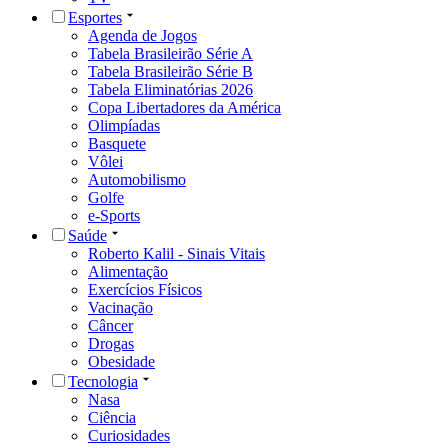
Esportes
Agenda de Jogos
Tabela Brasileirão Série A
Tabela Brasileirão Série B
Tabela Eliminatórias 2026
Copa Libertadores da América
Olimpíadas
Basquete
Vôlei
Automobilismo
Golfe
e-Sports
Saúde
Roberto Kalil - Sinais Vitais
Alimentação
Exercícios Físicos
Vacinação
Câncer
Drogas
Obesidade
Tecnologia
Nasa
Ciência
Curiosidades