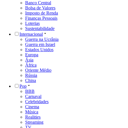
Banco Central
Bolsa de Valores
Imposto de Renda
Finanças Pessoais
Loterias
Sustentabilidade
Internacional
Guerra na Ucrânia
Guerra em Israel
Estados Unidos
Europa
Ásia
África
Oriente Médio
Rússia
China
Pop
BBB
Carnaval
Celebridades
Cinema
Música
Realities
Streaming
TV