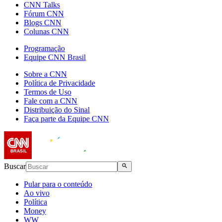
CNN Talks
Fórum CNN
Blogs CNN
Colunas CNN
Programação
Equipe CNN Brasil
Sobre a CNN
Política de Privacidade
Termos de Uso
Fale com a CNN
Distribuição do Sinal
Faça parte da Equipe CNN
Buscar
Pular para o conteúdo
Ao vivo
Política
Money
WW