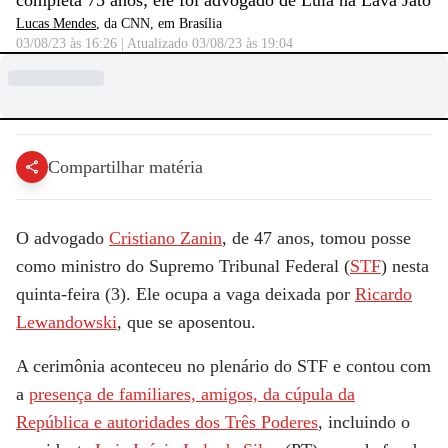
completa 75 anos; ele foi advogado de Lula na Lava Jato
Lucas Mendes
, da CNN
, em Brasília
03/08/23 às 16:26
|
Atualizado
03/08/23 às 19:04
Compartilhar matéria
O advogado
Cristiano Zanin
, de 47 anos, tomou posse
como ministro do Supremo Tribunal Federal (
STF
) nesta
quinta-feira (3). Ele ocupa a vaga deixada por
Ricardo
Lewandowski
, que se aposentou.
A cerimônia aconteceu no plenário do STF e contou com
a
presença de familiares, amigos, da cúpula da
República e autoridades dos Três Poderes
, incluindo o