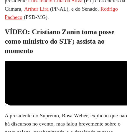
presidente
Luiz Inácio Lula da Silva
(PT) e os chefes da
Câmara,
Arthur Lira
(PP-AL), e do Senado,
Rodrigo
Pacheco
(PSD-MG).
VÍDEO: Cristiano Zanin toma posse
como ministro do STF; assista ao
momento
A presidente do Supremo, Rosa Weber, explicou que não
há discursos no evento, mas falou brevemente sobre o