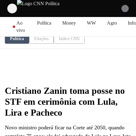
Pular para o conteúdo
Ao
Política
Money
WW
Agro
Infr
vivo
Política
Eleições
Índice CNN
Cristiano Zanin toma posse no
STF em cerimônia com Lula,
Lira e Pacheco
Novo ministro poderá ficar na Corte até 2050, quando