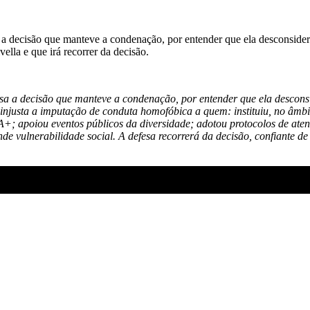
a decisão que manteve a condenação, por entender que ela desconsidera 
lla e que irá recorrer da decisão.
esa a decisão que manteve a condenação, por entender que ela desconsi
 É injusta a imputação de conduta homofóbica a quem: instituiu, no âm
+; apoiou eventos públicos da diversidade; adotou protocolos de aten
e vulnerabilidade social. A defesa recorrerá da decisão, confiante de q