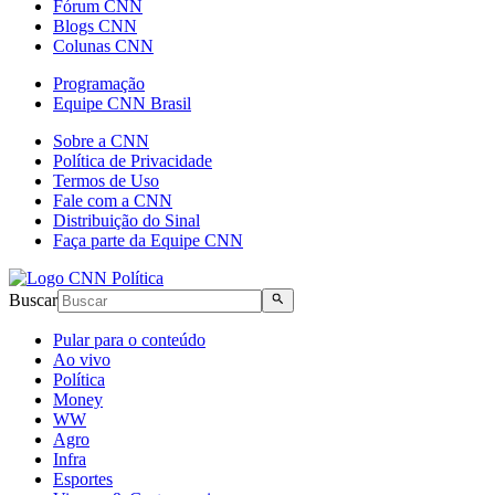
Fórum CNN
Blogs CNN
Colunas CNN
Programação
Equipe CNN Brasil
Sobre a CNN
Política de Privacidade
Termos de Uso
Fale com a CNN
Distribuição do Sinal
Faça parte da Equipe CNN
Buscar
Pular para o conteúdo
Ao vivo
Política
Money
WW
Agro
Infra
Esportes