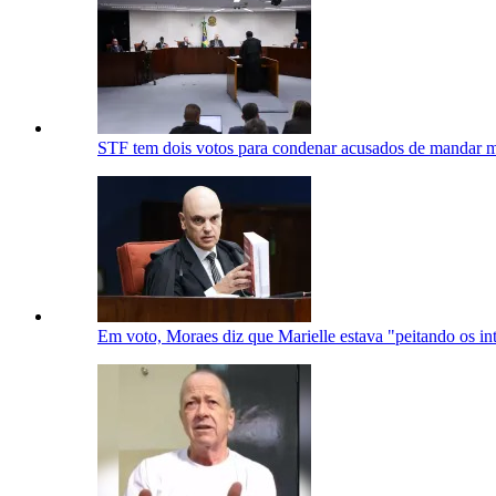
STF tem dois votos para condenar acusados de mandar m
Em voto, Moraes diz que Marielle estava "peitando os int