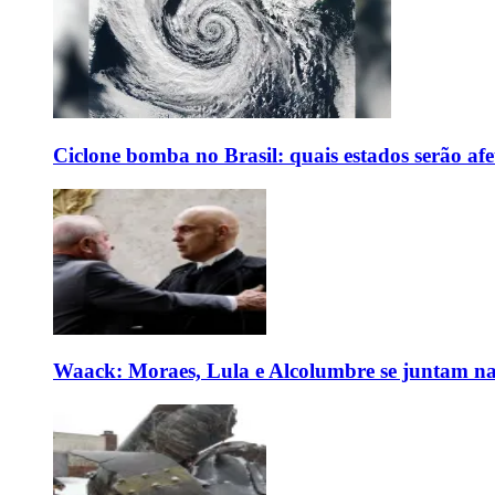
Ciclone bomba no Brasil: quais estados serão af
Waack: Moraes, Lula e Alcolumbre se juntam na