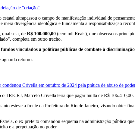
delação de "criação"
 estatal ultrapassou o campo de manifestação individual de pensamento
 de mera divergência ideológica e fundamenta a responsabilização recon
 qual seja, de
R$ 100.000,00
(cem mil Reais), que observa os princípi
lado", completa em outro trecho.
a fundos vinculados a políticas públicas de combate à discriminaçã
 aguarda retorno.
) condenou Crivella em outubro de 2024 pela prática de abuso de poder
do o TRE-RJ, Marcelo Crivella teria que pagar multa de R$ 106.410,00.
nto esteve à frente da Prefeitura do Rio de Janeiro, visando obter fin
 Estrela, o ex-prefeito comandou esquema na administração pública qu
ícito e a perpetuação no poder.