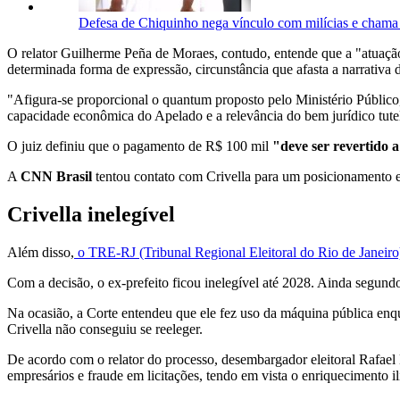
Defesa de Chiquinho nega vínculo com milícias e chama 
O relator Guilherme Peña de Moraes, contudo, entende que a "atuação
determinada forma de expressão, circunstância que afasta a narrativa
"Afigura-se proporcional o quantum proposto pelo Ministério Público,
capacidade econômica do Apelado e a relevância do bem jurídico tute
O juiz definiu que o pagamento de R$ 100 mil
"deve ser revertido 
A
CNN Brasil
tentou contato com Crivella para um posicionamento e
Crivella inelegível
Além disso,
o TRE-RJ (Tribunal Regional Eleitoral do Rio de Janeiro
Com a decisão, o ex-prefeito ficou inelegível até 2028. Ainda segun
Na ocasião, a Corte entendeu que ele fez uso da máquina pública enqua
Crivella não conseguiu se reeleger.
De acordo com o relator do processo, desembargador eleitoral Rafael
empresários e fraude em licitações, tendo em vista o enriquecimento il