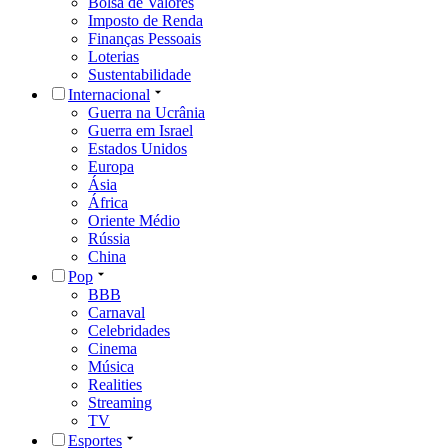
Bolsa de Valores
Imposto de Renda
Finanças Pessoais
Loterias
Sustentabilidade
Internacional
Guerra na Ucrânia
Guerra em Israel
Estados Unidos
Europa
Ásia
África
Oriente Médio
Rússia
China
Pop
BBB
Carnaval
Celebridades
Cinema
Música
Realities
Streaming
TV
Esportes