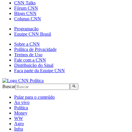
CNN Talks
Fórum CNN
Blogs CNN
Colunas CNN
Programação
Equipe CNN Brasil
Sobre a CNN
Política de Privacidade
Termos de Uso
Fale com a CNN
Distribuição do Sinal
Faça parte da Equipe CNN
Buscar
Pular para o conteúdo
Ao vivo
Política
Money
WW
Agro
Infra