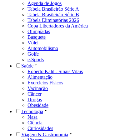
Agenda de Jogos
Tabela Brasileirão Série A
Tabela Brasileirão Série B
Tabela Eliminatórias 2026
Copa Libertadores da América
Olimpíadas
Basquete
Vôlei
Automobilismo
Golfe
e-Sports
Saúde
Roberto Kalil - Sinais Vitais
Alimentação
Exercícios Físicos
Vacinação
Câncer
Drogas
Obesidade
Tecnologia
Nasa
Ciência
Curiosidades
Viagem & Gastronomia