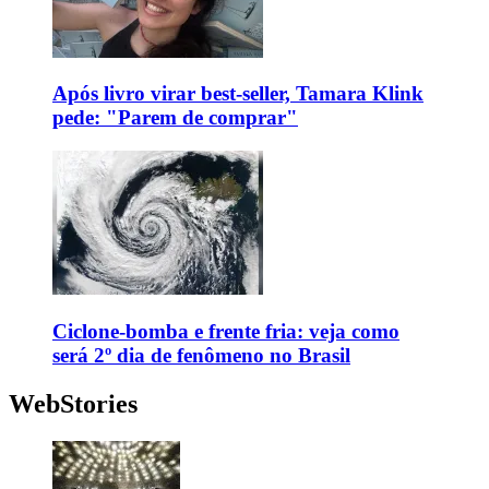
Após livro virar best-seller, Tamara Klink
pede: "Parem de comprar"
Ciclone-bomba e frente fria: veja como
será 2º dia de fenômeno no Brasil
WebStories