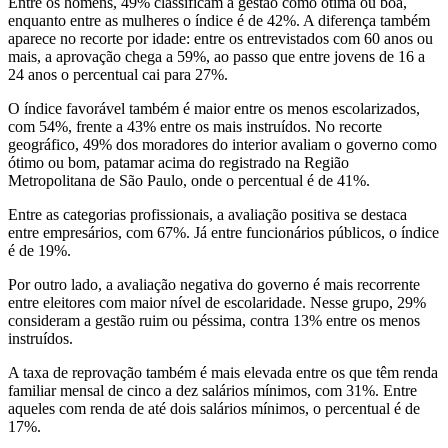
Entre os homens, 49% classificam a gestão como ótima ou boa,
enquanto entre as mulheres o índice é de 42%. A diferença também
aparece no recorte por idade: entre os entrevistados com 60 anos ou
mais, a aprovação chega a 59%, ao passo que entre jovens de 16 a
24 anos o percentual cai para 27%.
O índice favorável também é maior entre os menos escolarizados,
com 54%, frente a 43% entre os mais instruídos. No recorte
geográfico, 49% dos moradores do interior avaliam o governo como
ótimo ou bom, patamar acima do registrado na Região
Metropolitana de São Paulo, onde o percentual é de 41%.
Entre as categorias profissionais, a avaliação positiva se destaca
entre empresários, com 67%. Já entre funcionários públicos, o índice
é de 19%.
Por outro lado, a avaliação negativa do governo é mais recorrente
entre eleitores com maior nível de escolaridade. Nesse grupo, 29%
consideram a gestão ruim ou péssima, contra 13% entre os menos
instruídos.
A taxa de reprovação também é mais elevada entre os que têm renda
familiar mensal de cinco a dez salários mínimos, com 31%. Entre
aqueles com renda de até dois salários mínimos, o percentual é de
17%.