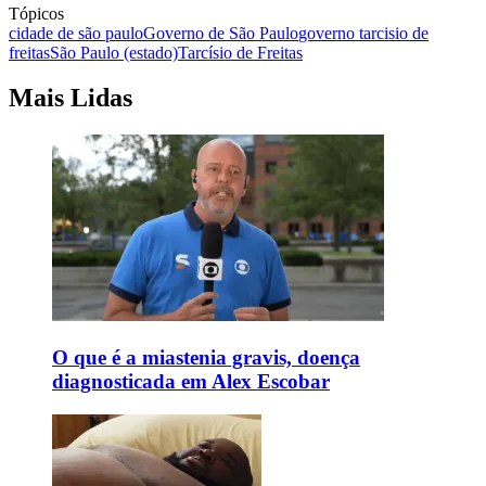
Tópicos
cidade de são paulo
Governo de São Paulo
governo tarcisio de
freitas
São Paulo (estado)
Tarcísio de Freitas
Mais Lidas
O que é a miastenia gravis, doença
diagnosticada em Alex Escobar