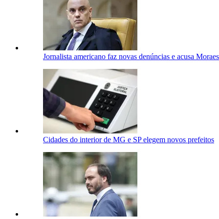
Jornalista americano faz novas denúncias e acusa Moraes
Cidades do interior de MG e SP elegem novos prefeitos