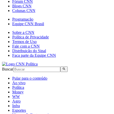
Fórum CNN
Blogs CNN
Colunas CNN
Programação
Equipe CNN Brasil
Sobre a CNN
Política de Privacidade
Termos de Uso
Fale com a CNN
Distribuição do Sinal
Faça parte da Equipe CNN
Buscar
Pular para o conteúdo
Ao vivo
Política
Money
WW
Agro
Infra
Esportes