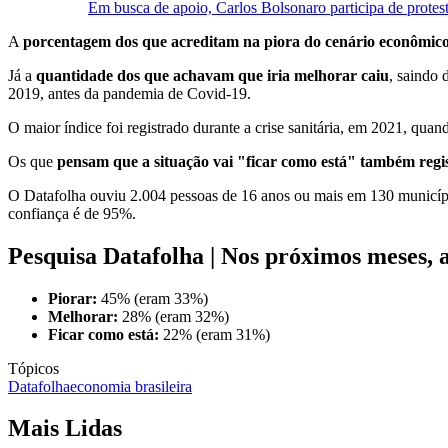
Em busca de apoio, Carlos Bolsonaro participa de prote
A
porcentagem dos que acreditam na piora do cenário econômico
Já a
quantidade dos que achavam que iria melhorar caiu
, saindo 
2019, antes da pandemia de Covid-19.
O maior índice foi registrado durante a crise sanitária, em 2021, qua
Os que
pensam que a situação vai "ficar como está" também regi
O Datafolha ouviu 2.004 pessoas de 16 anos ou mais em 130 município
confiança é de 95%.
Pesquisa Datafolha | Nos próximos meses, a
Piorar:
45% (eram 33%)
Melhorar:
28% (eram 32%)
Ficar como está:
22% (eram 31%)
Tópicos
Datafolha
economia brasileira
Mais Lidas