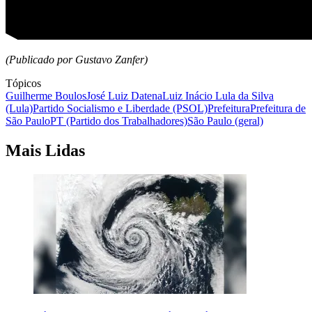
(Publicado por Gustavo Zanfer)
Tópicos
Guilherme Boulos
José Luiz Datena
Luiz Inácio Lula da Silva
(Lula)
Partido Socialismo e Liberdade (PSOL)
Prefeitura
Prefeitura de
São Paulo
PT (Partido dos Trabalhadores)
São Paulo (geral)
Mais Lidas