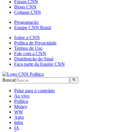
Fórum CNN
Blogs CNN
Colunas CNN
Programação
Equipe CNN Brasil
Sobre a CNN
Política de Privacidade
Termos de Uso
Fale com a CNN
Distribuição do Sinal
Faça parte da Equipe CNN
Buscar
Pular para o conteúdo
Ao vivo
Política
Money
WW
Agro
Infra
IA