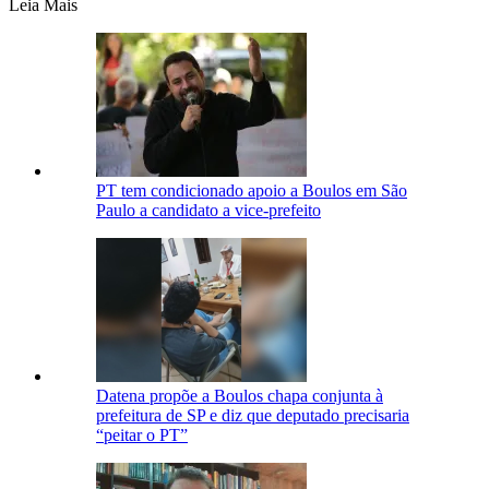
Leia Mais
PT tem condicionado apoio a Boulos em São
Paulo a candidato a vice-prefeito
Datena propõe a Boulos chapa conjunta à
prefeitura de SP e diz que deputado precisaria
“peitar o PT”