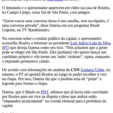
O deputado e o apresentador aparecem em vídeo na casa de Boulos,
no Campo Limpo, zona Sul de São Paulo, com amigos.
“Quem vazou uma conversa dessa é um canalha, sem escrúpulos, é
uma conversa privada”, disse Datena em seu programa Brasil
Urgente, na TV Bandeirantes.
Na conversa sobre o cenário político da capital, o apresentador
aconselha Boulos a informar ao presidente
Luiz Inácio Lula da Silva
(
PT
) que deseja Datena como seu vice. “Nós achamos que a gente
pode se eleger em São Paulo. Eles [petistas] vão querer lançar um
candidato próprio e vão tomar um ‘nabo’ violento”, opina, enquanto
o deputado permanece calado.
De acordo com informações do analista da
CNN
Gustavo Uribe
, no
entanto, o PT só apoiará Boulos ao cargo se puder escolher o vice
na chapa. Por isso, Datena diz que o psolista teria de “peitar” a
legenda para formar a chapa.
Datena, que é filiado ao
PDT
, afirmou que já havia sido convidado
por Boulos para ser vice na disputa e disse que ambos estão
“empatados tecnicamente” na corrida eleitoral para a prefeitura da
capital.