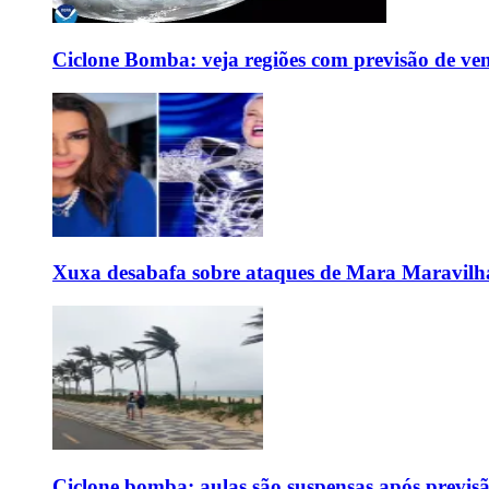
Ciclone Bomba: veja regiões com previsão de ven
Xuxa desabafa sobre ataques de Mara Maravilh
Ciclone bomba: aulas são suspensas após previs