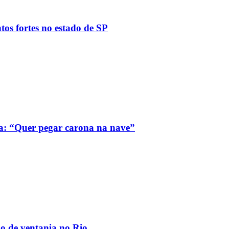
tos fortes no estado de SP
a: “Quer pegar carona na nave”
ão de ventania no Rio