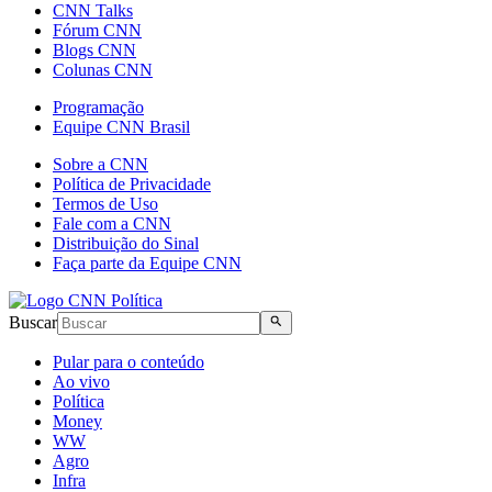
CNN Talks
Fórum CNN
Blogs CNN
Colunas CNN
Programação
Equipe CNN Brasil
Sobre a CNN
Política de Privacidade
Termos de Uso
Fale com a CNN
Distribuição do Sinal
Faça parte da Equipe CNN
Buscar
Pular para o conteúdo
Ao vivo
Política
Money
WW
Agro
Infra