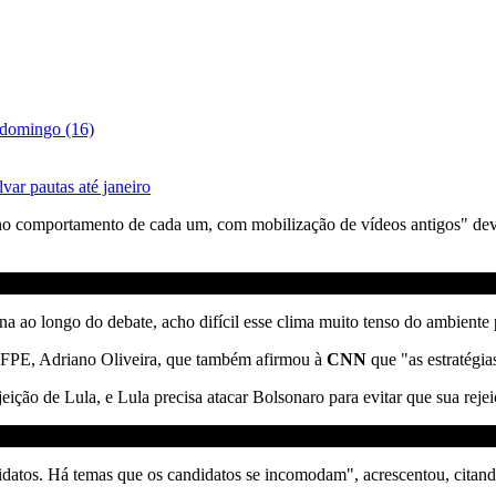
 domingo (16)
var pautas até janeiro
 no comportamento de cada um, com mobilização de vídeos antigos" dev
ao longo do debate, acho difícil esse clima muito tenso do ambiente p
a UFPE, Adriano Oliveira, que também afirmou à
CNN
que "as estratégia
ção de Lula, e Lula precisa atacar Bolsonaro para evitar que sua rejei
datos. Há temas que os candidatos se incomodam", acrescentou, citando