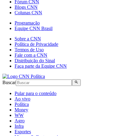
Fórum CNN
Blogs CNN
Colunas CNN
Programação
Equipe CNN Brasil
Sobre a CNN
Política de Privacidade
Termos de Uso
Fale com a CNN
Distribuição do Sinal
Faça parte da Equipe CNN
Buscar
Pular para o conteúdo
Ao vivo
Política
Money
WW
Agro
Infra
Esportes