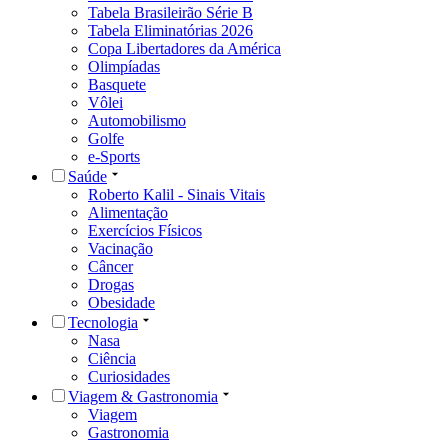
Tabela Brasileirão Série B
Tabela Eliminatórias 2026
Copa Libertadores da América
Olimpíadas
Basquete
Vôlei
Automobilismo
Golfe
e-Sports
Saúde
Roberto Kalil - Sinais Vitais
Alimentação
Exercícios Físicos
Vacinação
Câncer
Drogas
Obesidade
Tecnologia
Nasa
Ciência
Curiosidades
Viagem & Gastronomia
Viagem
Gastronomia