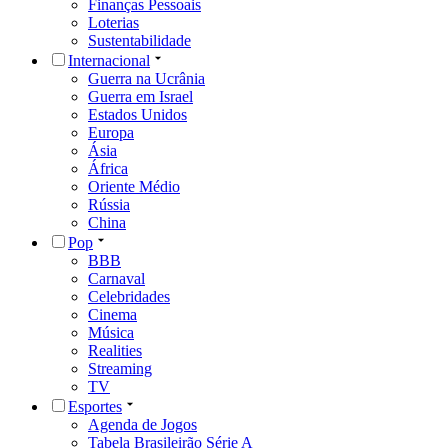
Finanças Pessoais
Loterias
Sustentabilidade
Internacional
Guerra na Ucrânia
Guerra em Israel
Estados Unidos
Europa
Ásia
África
Oriente Médio
Rússia
China
Pop
BBB
Carnaval
Celebridades
Cinema
Música
Realities
Streaming
TV
Esportes
Agenda de Jogos
Tabela Brasileirão Série A