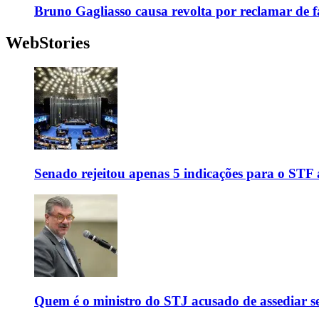
Bruno Gagliasso causa revolta por reclamar de f
WebStories
Senado rejeitou apenas 5 indicações para o STF 
Quem é o ministro do STJ acusado de assediar 