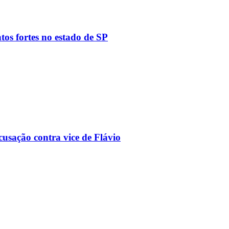
tos fortes no estado de SP
usação contra vice de Flávio