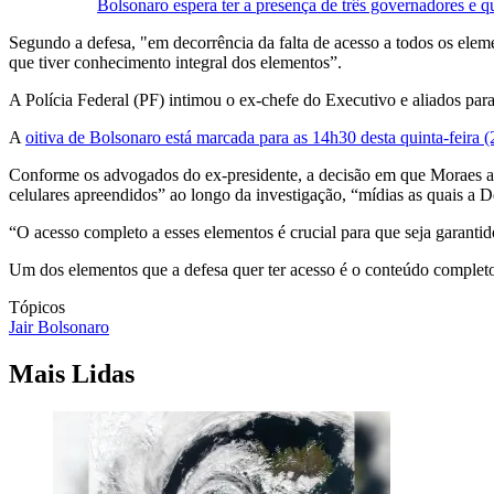
Bolsonaro espera ter a presença de três governadores e 
Segundo a defesa, "em decorrência da falta de acesso a todos os eleme
que tiver conhecimento integral dos elementos”.
A Polícia Federal (PF) intimou o ex-chefe do Executivo e aliados par
A
oitiva de Bolsonaro está marcada para as 14h30 desta quinta-feira (
Conforme os advogados do ex-presidente, a decisão em que Moraes auto
celulares apreendidos” ao longo da investigação, “mídias as quais a D
“O acesso completo a esses elementos é crucial para que seja garanti
Um dos elementos que a defesa quer ter acesso é o conteúdo complet
Tópicos
Jair Bolsonaro
Mais Lidas