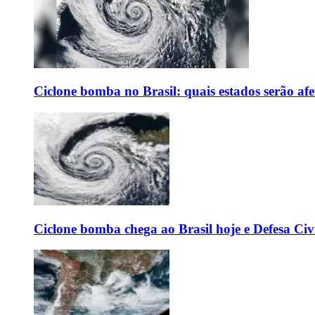
Ciclone bomba no Brasil: quais estados serão af
Ciclone bomba chega ao Brasil hoje e Defesa Civi