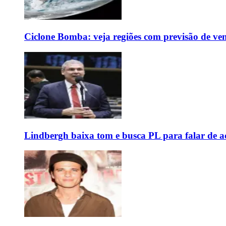
Ciclone Bomba: veja regiões com previsão de ven
Lindbergh baixa tom e busca PL para falar de ac