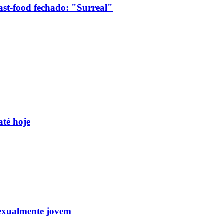
ast-food fechado: "Surreal"
até hoje
sexualmente jovem