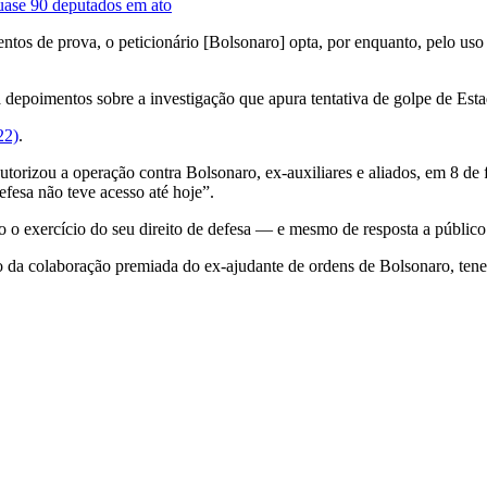
quase 90 deputados em ato
ntos de prova, o peticionário [Bolsonaro] opta, por enquanto, pelo uso
a depoimentos sobre a investigação que apura tentativa de golpe de Est
22)
.
rizou a operação contra Bolsonaro, ex-auxiliares e aliados, em 8 de f
efesa não teve acesso até hoje”.
do o exercício do seu direito de defesa ― e mesmo de resposta a públi
o da colaboração premiada do ex-ajudante de ordens de Bolsonaro, ten