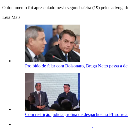
O documento foi apresentado nesta segunda-feira (19) pelos advogado
Leia Mais
Proibido de falar com Bolsonaro, Braga Netto passa a de
Com restrição judicial, rotina de despachos no PL sofre a