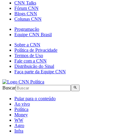
CNN Talks
Fórum CNN
Blogs CNN
Colunas CNN
Programação
Equipe CNN Brasil
Sobre a CNN
Política de Privacidade
Termos de Uso
Fale com a CNN
Distribuição do Sinal
Faça parte da Equipe CNN
Buscar
Pular para o conteúdo
Ao vivo
Política
Money
WW
Agro
Infra