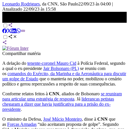
Leonardo Rodrigues
, da CNN
, São Paulo
22/09/23 às 04:00
|
Atualizado
22/09/23 às 15:58
Delação é o início de uma prova, dizem especialistas sobre suposta
reunião de Bolsonaro sobre golpe
Compartilhar matéria
A delação do
tenente-coronel Mauro Cid
à Polícia Federal, segundo
a qual o ex-presidente
Jair Bolsonaro (PL)
se reuniu com
os
comandos do Exército, da Marinha e da Aeronáutica para discutir
um golpe de Estado
que o manteria no poder, mobilizou o cenário
político e gerou repercussões a respeito de suas consequências.
Conforme relatos feitos à
CNN
, aliados de Bolsonaro
se reuniram
para articular uma estratégia de resposta
. Já
lideranças petistas
chegaram a dizer que havia justificativa para a prisão do ex-
presidente
.
O ministro da Defesa,
José Múcio Monteiro
, disse à
CNN
que
as
Forças Armadas
“não aceitaram proposta de golpe”. Segundo