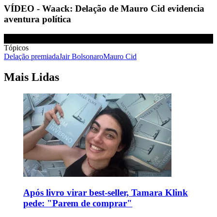
VÍDEO - Waack: Delação de Mauro Cid evidencia
aventura política
Tópicos
Delação premiada
Jair Bolsonaro
Mauro Cid
Mais Lidas
Após livro virar best-seller, Tamara Klink
pede: "Parem de comprar"