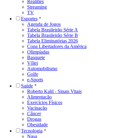
Realities
Streaming
TV
Esportes
Agenda de Jogos
Tabela Brasileirão Série A
Tabela Brasileirão Série B
Tabela Eliminatórias 2026
Copa Libertadores da América
Olimpíadas
Basquete
Vôlei
Automobilismo
Golfe
e-Sports
Saúde
Roberto Kalil - Sinais Vitais
Alimentação
Exercícios Físicos
Vacinação
Câncer
Drogas
Obesidade
Tecnologia
Nasa