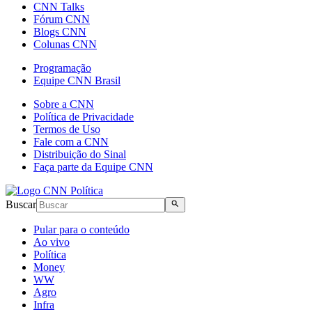
CNN Talks
Fórum CNN
Blogs CNN
Colunas CNN
Programação
Equipe CNN Brasil
Sobre a CNN
Política de Privacidade
Termos de Uso
Fale com a CNN
Distribuição do Sinal
Faça parte da Equipe CNN
Buscar
Pular para o conteúdo
Ao vivo
Política
Money
WW
Agro
Infra