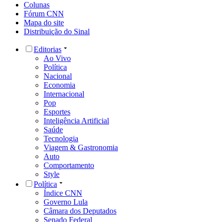
Colunas
Fórum CNN
Mapa do site
Distribuição do Sinal
Editorias
Ao Vivo
Política
Nacional
Economia
Internacional
Pop
Esportes
Inteligência Artificial
Saúde
Tecnologia
Viagem & Gastronomia
Auto
Comportamento
Style
Política
Índice CNN
Governo Lula
Câmara dos Deputados
Senado Federal