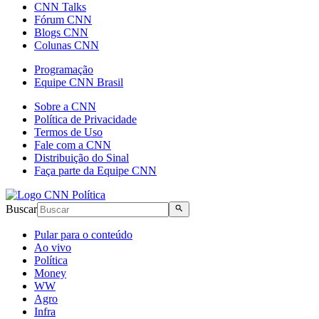
CNN Talks
Fórum CNN
Blogs CNN
Colunas CNN
Programação
Equipe CNN Brasil
Sobre a CNN
Política de Privacidade
Termos de Uso
Fale com a CNN
Distribuição do Sinal
Faça parte da Equipe CNN
Buscar
Pular para o conteúdo
Ao vivo
Política
Money
WW
Agro
Infra