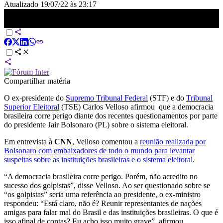
Atualizado
19/07/22 às 23:17
Democracia brasileira corre perigo, diz ex-presidente do STF Carlos
Velloso | JORNAL DA CNN
Compartilhar matéria
O ex-presidente do
Supremo Tribunal Federal
(STF) e do
Tribunal
Superior Eleitoral
(TSE) Carlos Velloso afirmou que a democracia
brasileira corre perigo diante dos recentes questionamentos por parte
do presidente Jair Bolsonaro (PL) sobre o sistema eleitoral.
Em entrevista à
CNN
, Velloso comentou a
reunião realizada por
Bolsonaro com embaixadores de todo o mundo para levantar
suspeitas sobre as instituições brasileiras e o sistema eleitoral
.
“A democracia brasileira corre perigo. Porém, não acredito no
sucesso dos golpistas”, disse Velloso. Ao ser questionado sobre se
“os golpistas” seria uma referência ao presidente, o ex-ministro
respondeu: “Está claro, não é? Reunir representantes de nações
amigas para falar mal do Brasil e das instituições brasileiras. O que é
isso afinal de contas? Eu acho isso muito grave”, afirmou.