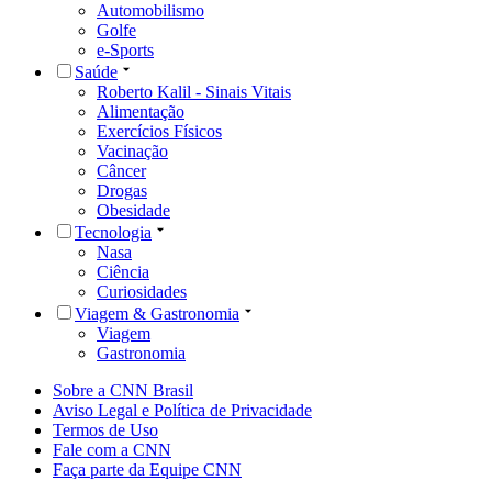
Automobilismo
Golfe
e-Sports
Saúde
Roberto Kalil - Sinais Vitais
Alimentação
Exercícios Físicos
Vacinação
Câncer
Drogas
Obesidade
Tecnologia
Nasa
Ciência
Curiosidades
Viagem & Gastronomia
Viagem
Gastronomia
Sobre a CNN Brasil
Aviso Legal e Política de Privacidade
Termos de Uso
Fale com a CNN
Faça parte da Equipe CNN