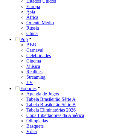
Estados Unidos
Europa
Ásia
África
Oriente Médio
Rússia
China
Pop
BBB
Carnaval
Celebridades
Cinema
Música
Realities
Streaming
TV
Esportes
Agenda de Jogos
Tabela Brasileirão Série A
Tabela Brasileirão Série B
Tabela Eliminatórias 2026
Copa Libertadores da América
Olimpíadas
Basquete
Vôlei