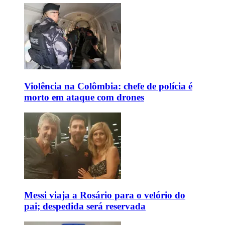
Violência na Colômbia: chefe de polícia é
morto em ataque com drones
Messi viaja a Rosário para o velório do
pai; despedida será reservada