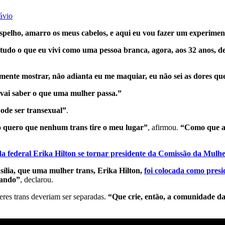
ávio
pelho, amarro os meus cabelos, e aqui eu vou fazer um experiment
udo o que eu vivi como uma pessoa branca, agora, aos 32 anos, de
ente mostrar, não adianta eu me maquiar, eu não sei as dores que
 vai saber o que uma mulher passa.”
ode ser transexual”
.
 quero que nenhum trans tire o meu lugar”
, afirmou.
“Como que a 
da federal Erika Hilton se tornar presidente da Comissão da Mulh
sília, que uma mulher trans, Erika Hilton,
foi colocada como presi
rando”
, declarou.
res trans deveriam ser separadas.
“Que crie, então, a comunidade d