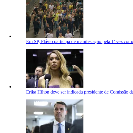
Em SP, Flávio participa de manifestação pela 1ª vez com
Erika Hilton deve ser indicada presidente de Comissão 