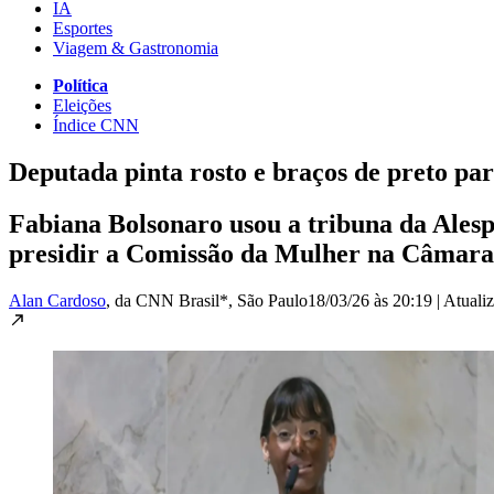
IA
Esportes
Viagem & Gastronomia
Política
Eleições
Índice CNN
Deputada pinta rosto e braços de preto par
Fabiana Bolsonaro usou a tribuna da Alesp
presidir a Comissão da Mulher na Câmara
Alan Cardoso
, da CNN Brasil*
, São Paulo
18/03/26 às 20:19
|
Atuali