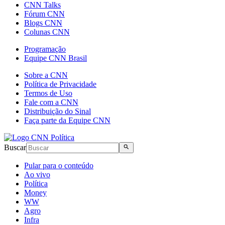
CNN Talks
Fórum CNN
Blogs CNN
Colunas CNN
Programação
Equipe CNN Brasil
Sobre a CNN
Política de Privacidade
Termos de Uso
Fale com a CNN
Distribuição do Sinal
Faça parte da Equipe CNN
Buscar
Pular para o conteúdo
Ao vivo
Política
Money
WW
Agro
Infra