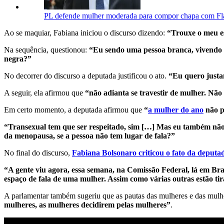
PL defende mulher moderada para compor chapa com Fl
Ao se maquiar, Fabiana iniciou o discurso dizendo:
“Trouxe o meu es
Na sequência, questionou:
“Eu sendo uma pessoa branca, vivendo t
negra?”
No decorrer do discurso a deputada justificou o ato.
“Eu quero justam
A seguir, ela afirmou que
“não adianta se travestir de mulher. Não
Em certo momento, a deputada afirmou que
“
a mulher do ano
não p
“Transexual tem que ser respeitado, sim […] Mas eu também não
da menopausa, se a pessoa não tem lugar de fala?”
No final do discurso,
Fabiana Bolsonaro criticou o fato da deputa
“A gente viu agora, essa semana, na Comissão Federal, lá em Bra
espaço de fala de uma mulher. Assim como várias outras estão ti
A parlamentar também sugeriu que as pautas das mulheres e das mulhe
mulheres, as mulheres decidirem pelas mulheres”
.