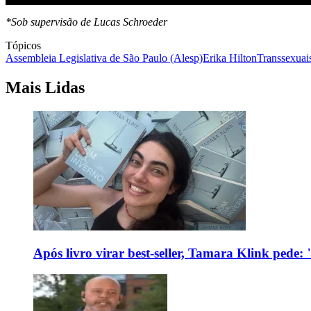
*Sob supervisão de Lucas Schroeder
Tópicos
Assembleia Legislativa de São Paulo (Alesp)
Erika Hilton
Transsexuai
Mais Lidas
Após livro virar best-seller, Tamara Klink pede