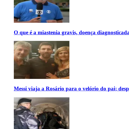
O que é a miastenia gravis, doença diagnostica
Messi viaja a Rosário para o velório do pai; des