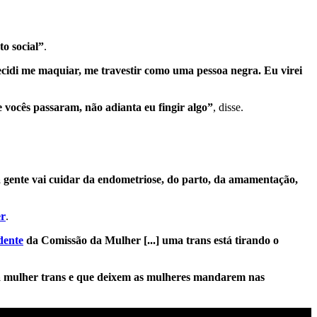
o social”
.
cidi me maquiar, me travestir como uma pessoa negra. Eu virei
 vocês passaram, não adianta eu fingir algo”
, disse.
gente vai cuidar da endometriose, do parto, da amamentação,
er
.
dente
da Comissão da Mulher [...] uma trans está tirando o
a mulher trans e que deixem as mulheres mandarem nas