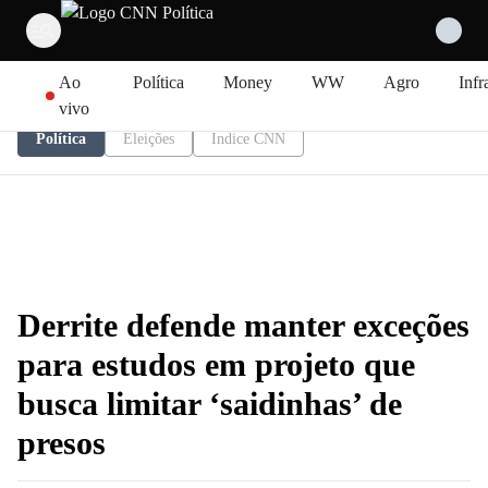
Pular para o conteúdo
Ao
Política
Money
WW
Agro
Infr
vivo
Política
Eleições
Índice CNN
Derrite defende manter exceções
para estudos em projeto que
busca limitar ‘saidinhas’ de
presos