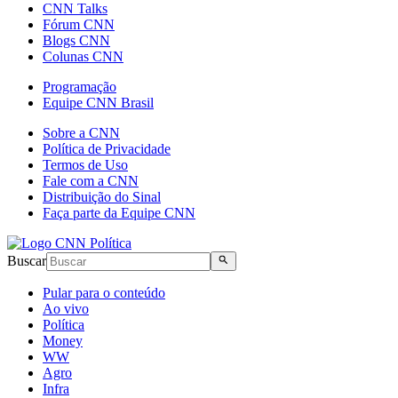
CNN Talks
Fórum CNN
Blogs CNN
Colunas CNN
Programação
Equipe CNN Brasil
Sobre a CNN
Política de Privacidade
Termos de Uso
Fale com a CNN
Distribuição do Sinal
Faça parte da Equipe CNN
Buscar
Pular para o conteúdo
Ao vivo
Política
Money
WW
Agro
Infra