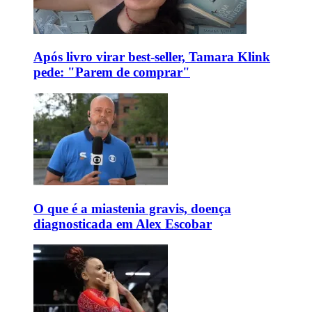
Após livro virar best-seller, Tamara Klink
pede: "Parem de comprar"
O que é a miastenia gravis, doença
diagnosticada em Alex Escobar