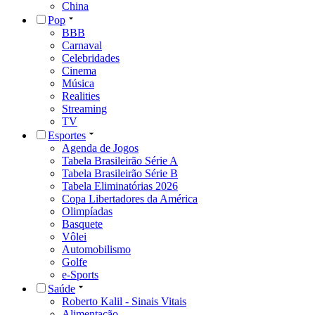
China
Pop
BBB
Carnaval
Celebridades
Cinema
Música
Realities
Streaming
TV
Esportes
Agenda de Jogos
Tabela Brasileirão Série A
Tabela Brasileirão Série B
Tabela Eliminatórias 2026
Copa Libertadores da América
Olimpíadas
Basquete
Vôlei
Automobilismo
Golfe
e-Sports
Saúde
Roberto Kalil - Sinais Vitais
Alimentação