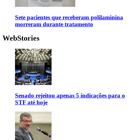
Sete pacientes que receberam polilaminina
morreram durante tratamento
WebStories
Senado rejeitou apenas 5 indicações para o
STF até hoje