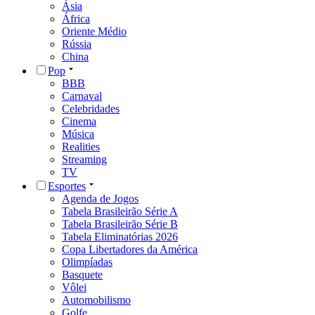
Ásia
África
Oriente Médio
Rússia
China
Pop
BBB
Carnaval
Celebridades
Cinema
Música
Realities
Streaming
TV
Esportes
Agenda de Jogos
Tabela Brasileirão Série A
Tabela Brasileirão Série B
Tabela Eliminatórias 2026
Copa Libertadores da América
Olimpíadas
Basquete
Vôlei
Automobilismo
Golfe