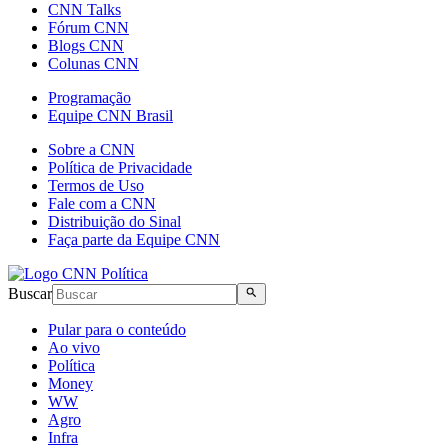
CNN Talks
Fórum CNN
Blogs CNN
Colunas CNN
Programação
Equipe CNN Brasil
Sobre a CNN
Política de Privacidade
Termos de Uso
Fale com a CNN
Distribuição do Sinal
Faça parte da Equipe CNN
Buscar
Pular para o conteúdo
Ao vivo
Política
Money
WW
Agro
Infra