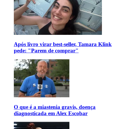
Após livro virar best-seller, Tamara Klink
pede: "Parem de comprar"
O que é a miastenia gravis, doença
diagnosticada em Alex Escobar