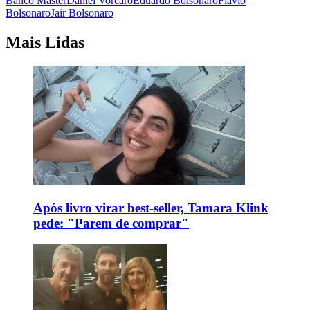
Banco Master
Daniel Vorcaro
Eduardo Bolsonaro
Flávio
Bolsonaro
Jair Bolsonaro
Mais Lidas
Após livro virar best-seller, Tamara Klink
pede: "Parem de comprar"