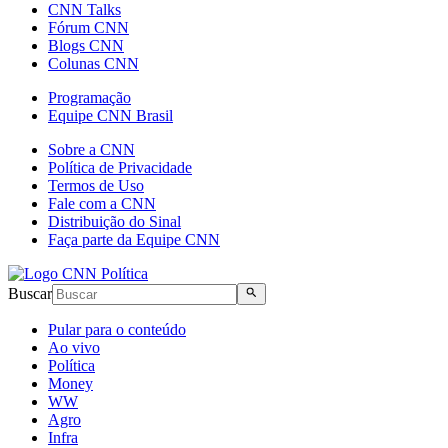
CNN Talks
Fórum CNN
Blogs CNN
Colunas CNN
Programação
Equipe CNN Brasil
Sobre a CNN
Política de Privacidade
Termos de Uso
Fale com a CNN
Distribuição do Sinal
Faça parte da Equipe CNN
Buscar
Pular para o conteúdo
Ao vivo
Política
Money
WW
Agro
Infra