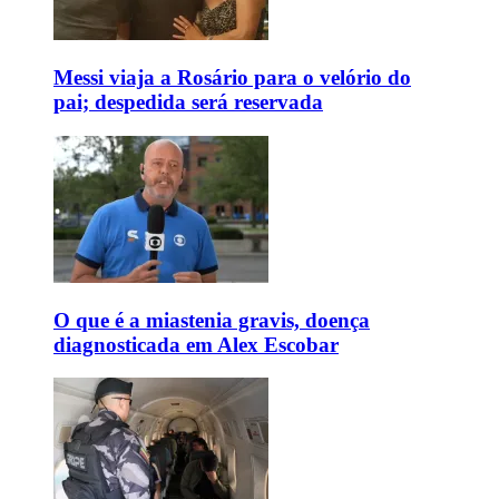
Messi viaja a Rosário para o velório do
pai; despedida será reservada
O que é a miastenia gravis, doença
diagnosticada em Alex Escobar