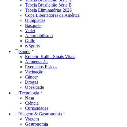
Tabela Brasileirão Série B
Tabela Eliminatórias 2026
Copa Libertadores da América
Olimpíadas
Basquete
Vôlei
Automobilismo
Golfe
e-Sports
Saúde
Roberto Kalil - Sinais Vitais
Alimentação
Exercícios Físicos
Vacinação
Câncer
Drogas
Obesidade
Tecnologia
Nasa
Ciência
Curiosidades
Viagem & Gastronomia
Viagem
Gastronomia