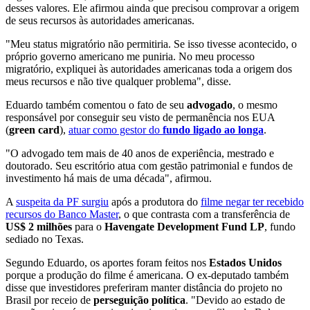
desses valores. Ele afirmou ainda que precisou comprovar a origem
de seus recursos às autoridades americanas.
"Meu status migratório não permitiria. Se isso tivesse acontecido, o
próprio governo americano me puniria. No meu processo
migratório, expliquei às autoridades americanas toda a origem dos
meus recursos e não tive qualquer problema", disse.
Eduardo também comentou o fato de seu
advogado
, o mesmo
responsável por conseguir seu visto de permanência nos EUA
(
green
card
),
atuar como gestor do
fundo ligado ao longa
.
"O advogado tem mais de 40 anos de experiência, mestrado e
doutorado. Seu escritório atua com gestão patrimonial e fundos de
investimento há mais de uma década", afirmou.
A
suspeita da PF surgiu
após a produtora do
filme negar ter recebido
recursos do Banco Master
, o que contrasta com a transferência de
US$ 2 milhões
para o
Havengate Development Fund LP
, fundo
sediado no Texas.
Segundo Eduardo, os aportes foram feitos nos
Estados Unidos
porque a produção do filme é americana. O ex-deputado também
disse que investidores preferiram manter distância do projeto no
Brasil por receio de
perseguição política
. "Devido ao estado de