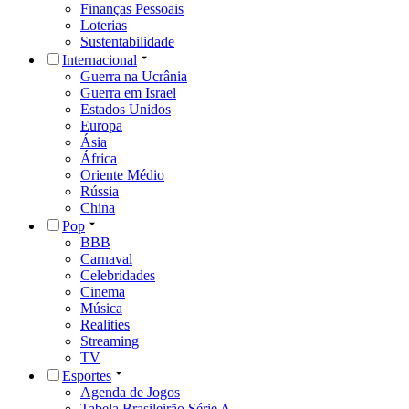
Finanças Pessoais
Loterias
Sustentabilidade
Internacional
Guerra na Ucrânia
Guerra em Israel
Estados Unidos
Europa
Ásia
África
Oriente Médio
Rússia
China
Pop
BBB
Carnaval
Celebridades
Cinema
Música
Realities
Streaming
TV
Esportes
Agenda de Jogos
Tabela Brasileirão Série A