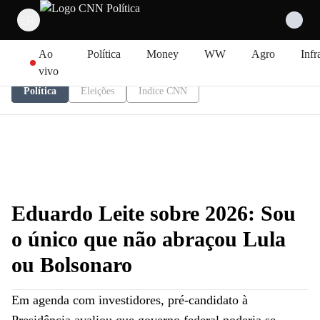
Pular para o conteúdo
Ao
Política
Money
WW
Agro
Infr
vivo
Política
Eleições
Índice CNN
Eduardo Leite sobre 2026: Sou
o único que não abraçou Lula
ou Bolsonaro
Em agenda com investidores, pré-candidato à