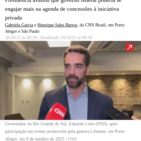
Presidência avaliou que governo federal poderia se
engajar mais na agenda de concessões à iniciativa
privada
Gabriela Garcia
e
Henrique Sales Barros
, da CNN Brasil
, em Porto
Alegre e São Paulo
10/10/25 às 00:28
|
Atualizado
10/10/25 às 00:30
Governador do Rio Grande do Sul, Eduardo Leite (PSD), após
participação em evento promovido pela gestora Lifetime, em Porto
Alegre, em 9 de outubro de 2025
•
CNN