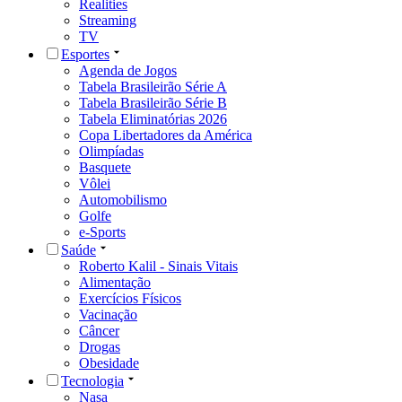
Realities
Streaming
TV
Esportes
Agenda de Jogos
Tabela Brasileirão Série A
Tabela Brasileirão Série B
Tabela Eliminatórias 2026
Copa Libertadores da América
Olimpíadas
Basquete
Vôlei
Automobilismo
Golfe
e-Sports
Saúde
Roberto Kalil - Sinais Vitais
Alimentação
Exercícios Físicos
Vacinação
Câncer
Drogas
Obesidade
Tecnologia
Nasa