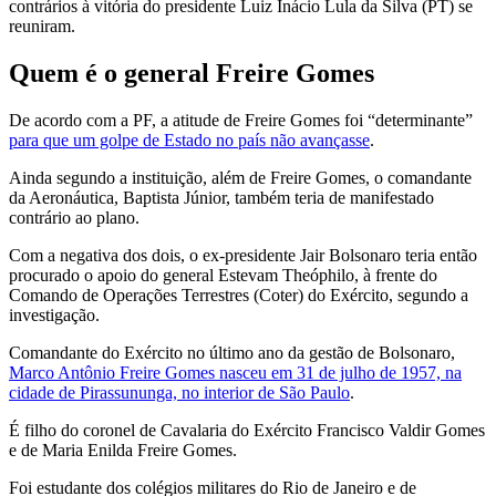
contrários à vitória do presidente Luiz Inácio Lula da Silva (PT) se
reuniram.
Quem é o general Freire Gomes
De acordo com a PF, a atitude de Freire Gomes foi “determinante”
para que um golpe de Estado no país não avançasse
.
Ainda segundo a instituição, além de Freire Gomes, o comandante
da Aeronáutica, Baptista Júnior, também teria de manifestado
contrário ao plano.
Com a negativa dos dois, o ex-presidente Jair Bolsonaro teria então
procurado o apoio do general Estevam Theóphilo, à frente do
Comando de Operações Terrestres (Coter) do Exército, segundo a
investigação.
Comandante do Exército no último ano da gestão de Bolsonaro,
Marco Antônio Freire Gomes nasceu em 31 de julho de 1957, na
cidade de Pirassununga, no interior de São Paulo
.
É filho do coronel de Cavalaria do Exército Francisco Valdir Gomes
e de Maria Enilda Freire Gomes.
Foi estudante dos colégios militares do Rio de Janeiro e de