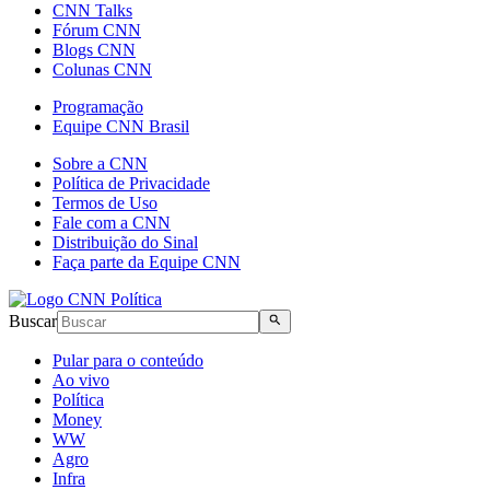
CNN Talks
Fórum CNN
Blogs CNN
Colunas CNN
Programação
Equipe CNN Brasil
Sobre a CNN
Política de Privacidade
Termos de Uso
Fale com a CNN
Distribuição do Sinal
Faça parte da Equipe CNN
Buscar
Pular para o conteúdo
Ao vivo
Política
Money
WW
Agro
Infra