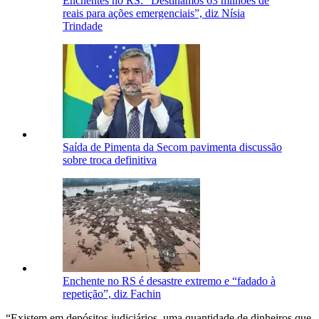
Enchentes no RS: “Destinamos 63 milhões de
reais para ações emergenciais”, diz Nísia
Trindade
Saída de Pimenta da Secom pavimenta discussão
sobre troca definitiva
Enchente no RS é desastre extremo e “fadado à
repetição”, diz Fachin
“Existem em depósitos judiciários, uma quantidade de dinheiros que