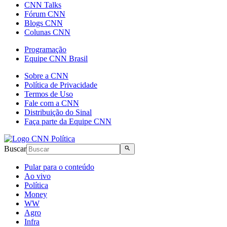
CNN Talks
Fórum CNN
Blogs CNN
Colunas CNN
Programação
Equipe CNN Brasil
Sobre a CNN
Política de Privacidade
Termos de Uso
Fale com a CNN
Distribuição do Sinal
Faça parte da Equipe CNN
Buscar
Pular para o conteúdo
Ao vivo
Política
Money
WW
Agro
Infra