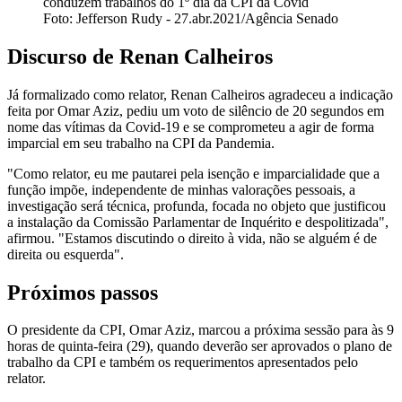
conduzem trabalhos do 1º dia da CPI da Covid
Foto: Jefferson Rudy - 27.abr.2021/Agência Senado
Discurso de Renan Calheiros
Já formalizado como relator, Renan Calheiros agradeceu a indicação
feita por Omar Aziz, pediu um voto de silêncio de 20 segundos em
nome das vítimas da Covid-19 e se comprometeu a agir de forma
imparcial em seu trabalho na CPI da Pandemia.
"Como relator, eu me pautarei pela isenção e imparcialidade que a
função impõe, independente de minhas valorações pessoais, a
investigação será técnica, profunda, focada no objeto que justificou
a instalação da Comissão Parlamentar de Inquérito e despolitizada",
afirmou. "Estamos discutindo o direito à vida, não se alguém é de
direita ou esquerda".
Próximos passos
O presidente da CPI, Omar Aziz, marcou a próxima sessão para às 9
horas de quinta-feira (29), quando deverão ser aprovados o plano de
trabalho da CPI e também os requerimentos apresentados pelo
relator.