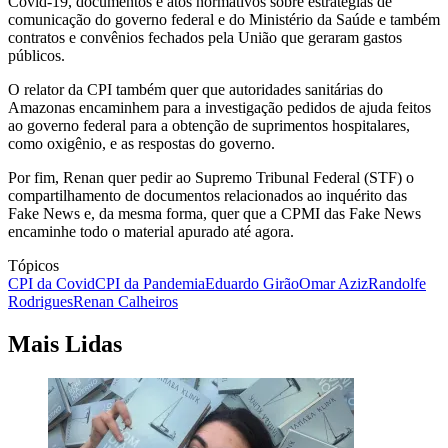
Covid-19, documentos e atos normativos sobre estratégias de
comunicação do governo federal e do Ministério da Saúde e também
contratos e convênios fechados pela União que geraram gastos
públicos.
O relator da CPI também quer que autoridades sanitárias do
Amazonas encaminhem para a investigação pedidos de ajuda feitos
ao governo federal para a obtenção de suprimentos hospitalares,
como oxigênio, e as respostas do governo.
Por fim, Renan quer pedir ao Supremo Tribunal Federal (STF) o
compartilhamento de documentos relacionados ao inquérito das
Fake News e, da mesma forma, quer que a CPMI das Fake News
encaminhe todo o material apurado até agora.
Tópicos
CPI da Covid
CPI da Pandemia
Eduardo Girão
Omar Aziz
Randolfe
Rodrigues
Renan Calheiros
Mais Lidas