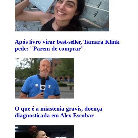
Após livro virar best-seller, Tamara Klink
pede: "Parem de comprar"
O que é a miastenia gravis, doença
diagnosticada em Alex Escobar