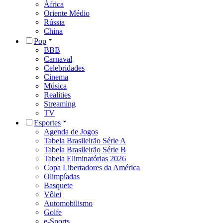
África
Oriente Médio
Rússia
China
Pop
BBB
Carnaval
Celebridades
Cinema
Música
Realities
Streaming
TV
Esportes
Agenda de Jogos
Tabela Brasileirão Série A
Tabela Brasileirão Série B
Tabela Eliminatórias 2026
Copa Libertadores da América
Olimpíadas
Basquete
Vôlei
Automobilismo
Golfe
e-Sports