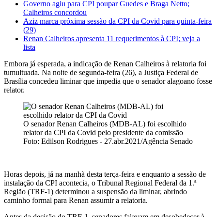
Governo agiu para CPI poupar Guedes e Braga Netto;
Calheiros concordou
Aziz marca próxima sessão da CPI da Covid para quinta-feira
(29)
Renan Calheiros apresenta 11 requerimentos à CPI; veja a
lista
Embora já esperada, a indicação de Renan Calheiros à relatoria foi
tumultuada. Na noite de segunda-feira (26), a Justiça Federal de
Brasília concedeu liminar que impedia que o senador alagoano fosse
relator.
O senador Renan Calheiros (MDB-AL) foi escolhido
relator da CPI da Covid pelo presidente da comissão
Foto: Edilson Rodrigues - 27.abr.2021/Agência Senado
Horas depois, já na manhã desta terça-feira e enquanto a sessão de
instalação da CPI acontecia, o Tribunal Regional Federal da 1.ª
Região (TRF-1) determinou a suspensão da liminar, abrindo
caminho formal para Renan assumir a relatoria.
Antes da decisão do TRF-1, senadores falavam em desobedecer à