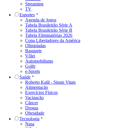
Streaming
TV
Esportes
Agenda de Jogos
Tabela Brasileirão Série A
Tabela Brasileirão Série B
Tabela Eliminatórias 2026
Copa Libertadores da América
Olimpíadas
Basquete
Vôlei
Automobilismo
Golfe
e-Sports
Saúde
Roberto Kalil - Sinais Vitais
Alimentação
Exercícios Físicos
Vacinação
Câncer
Drogas
Obesidade
Tecnologia
Nasa