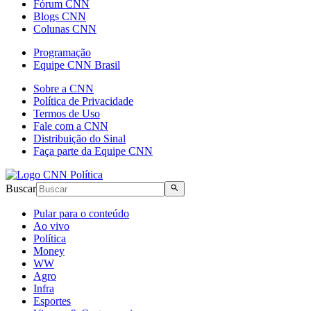
Fórum CNN
Blogs CNN
Colunas CNN
Programação
Equipe CNN Brasil
Sobre a CNN
Política de Privacidade
Termos de Uso
Fale com a CNN
Distribuição do Sinal
Faça parte da Equipe CNN
Buscar
Pular para o conteúdo
Ao vivo
Política
Money
WW
Agro
Infra
Esportes