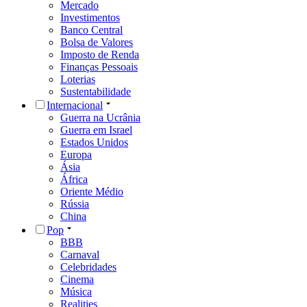
Mercado
Investimentos
Banco Central
Bolsa de Valores
Imposto de Renda
Finanças Pessoais
Loterias
Sustentabilidade
Internacional
Guerra na Ucrânia
Guerra em Israel
Estados Unidos
Europa
Ásia
África
Oriente Médio
Rússia
China
Pop
BBB
Carnaval
Celebridades
Cinema
Música
Realities