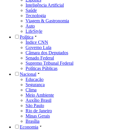
Inteligência Artificial
Saúde
Tecnologia
Viagem & Gastronomia
Auto
LifeStyle
Política
Índice CNN
Governo Lula
Câmara dos Deputados
Senado Federal
Supremo Tribunal Federal
Políticas Públicas
Nacional
Educação
Segurança
Clima
Meio Ambiente
Auxílio Brasil
São Paulo
Rio de Janeiro
Minas Gerais
Brasília
Economia