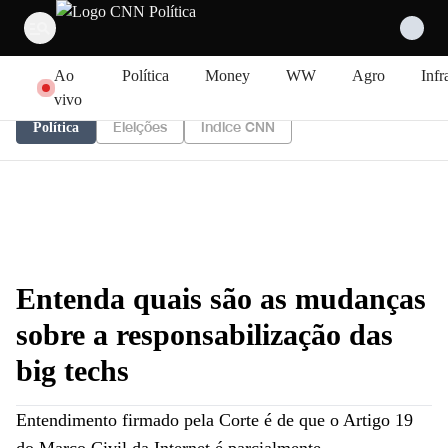
Pular para o conteúdo
Ao
Política
Money
WW
Agro
Infr
vivo
Eleições
Índice CNN
Política
Entenda quais são as mudanças
sobre a responsabilização das
big techs
Entendimento firmado pela Corte é de que o Artigo 19