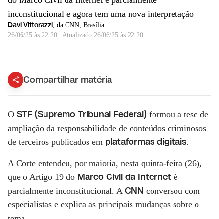
do Marco Civil da Internet é parcialmente
inconstitucional e agora tem uma nova interpretação
Davi Vittorazzi
, da CNN
, Brasília
26/06/25 às 22:20
|
Atualizado
26/06/25 às 22:20
STF forma tese para responsabilizar big techs por conteúdos de terceiros | CNN ARENA
Compartilhar matéria
STF (Supremo Tribunal Federal)
O
formou a tese de
ampliação da responsabilidade de conteúdos criminosos
plataformas digitais
de terceiros publicados em
.
A Corte entendeu, por maioria, nesta quinta-feira (26),
Marco Civil da Internet
que o Artigo 19 do
é
CNN
parcialmente inconstitucional. A
conversou com
especialistas e explica as principais mudanças sobre o
tema.