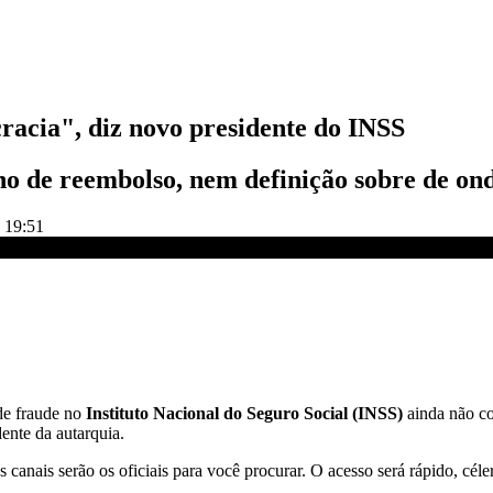
racia", diz novo presidente do INSS
ano de reembolso, nem definição sobre de on
s 19:51
veja e íntegra | CNN 360º
de fraude no
Instituto Nacional do Seguro Social (INSS)
ainda não co
dente da autarquia.
s canais serão os oficiais para você procurar. O acesso será rápido, c