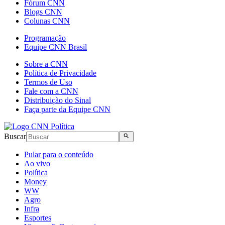
Fórum CNN
Blogs CNN
Colunas CNN
Programação
Equipe CNN Brasil
Sobre a CNN
Política de Privacidade
Termos de Uso
Fale com a CNN
Distribuição do Sinal
Faça parte da Equipe CNN
Buscar
Pular para o conteúdo
Ao vivo
Política
Money
WW
Agro
Infra
Esportes