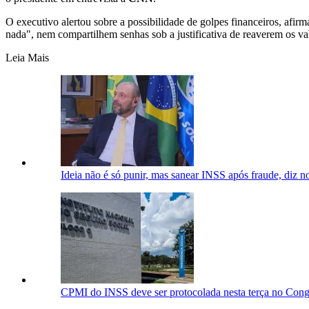
O executivo alertou sobre a possibilidade de golpes financeiros, afirm
nada", nem compartilhem senhas sob a justificativa de reaverem os v
Leia Mais
Ideia não é só punir, mas sanear INSS após fraude, diz n
CPMI do INSS deve ser protocolada nesta terça no Congr