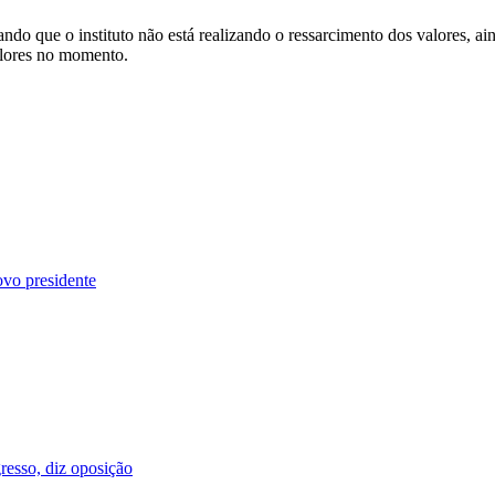
ando que o instituto não está realizando o ressarcimento dos valores, a
alores no momento.
ovo presidente
esso, diz oposição