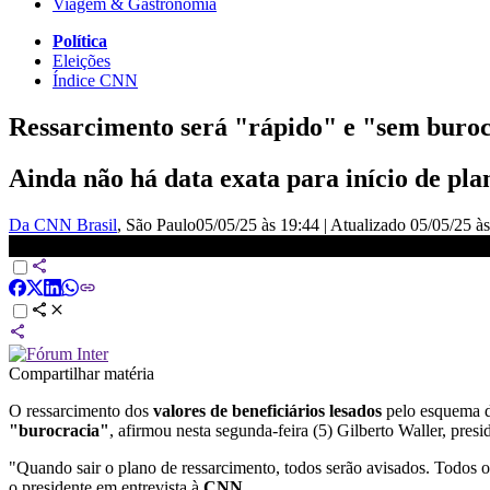
Viagem & Gastronomia
Política
Eleições
Índice CNN
Ressarcimento será "rápido" e "sem buroc
Ainda não há data exata para início de pl
Da CNN Brasil
, São Paulo
05/05/25 às 19:44
|
Atualizado
05/05/25 à
Temos que modificar e melhorar a entidade, diz presidente do INSS; 
Compartilhar matéria
O ressarcimento dos
valores de beneficiários lesados
pelo esquema 
"burocracia"
, afirmou nesta segunda-feira (5) Gilberto Waller, presi
"Quando sair o plano de ressarcimento, todos serão avisados. Todos o
o presidente em entrevista à
CNN
.