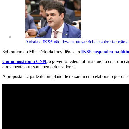
Anistia e INSS não devem atrasar debate sobre isenção d
Sob ordem do Ministério da Previdência, o
INSS suspendeu na últi
Como mostrou a CNN,
o governo federal afirma que irá criar um ca
diretamente o ressarcimento dos valores.
A proposta faz parte de um plano de ressarcimento elaborado pelo I