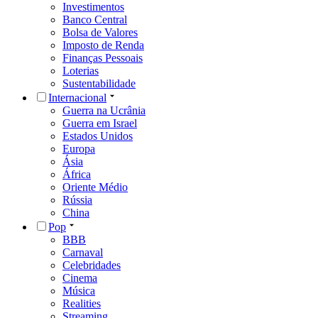
Investimentos
Banco Central
Bolsa de Valores
Imposto de Renda
Finanças Pessoais
Loterias
Sustentabilidade
Internacional
Guerra na Ucrânia
Guerra em Israel
Estados Unidos
Europa
Ásia
África
Oriente Médio
Rússia
China
Pop
BBB
Carnaval
Celebridades
Cinema
Música
Realities
Streaming