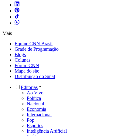
Mais
Equipe CNN Brasil
Grade de Programação
Blogs
Colunas
Fórum CNN
Mapa do site
Distribuição do Sinal
Editorias
Ao Vivo
Política
Nacional
Economia
Internacional
Pop
Esportes
Inteligência Artificial