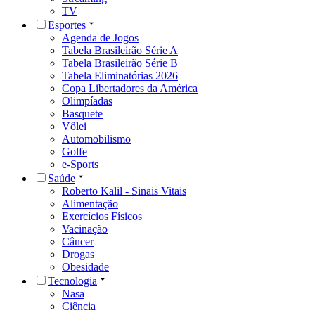
TV
Esportes
Agenda de Jogos
Tabela Brasileirão Série A
Tabela Brasileirão Série B
Tabela Eliminatórias 2026
Copa Libertadores da América
Olimpíadas
Basquete
Vôlei
Automobilismo
Golfe
e-Sports
Saúde
Roberto Kalil - Sinais Vitais
Alimentação
Exercícios Físicos
Vacinação
Câncer
Drogas
Obesidade
Tecnologia
Nasa
Ciência