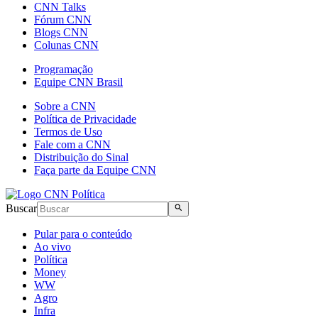
CNN Talks
Fórum CNN
Blogs CNN
Colunas CNN
Programação
Equipe CNN Brasil
Sobre a CNN
Política de Privacidade
Termos de Uso
Fale com a CNN
Distribuição do Sinal
Faça parte da Equipe CNN
Buscar
Pular para o conteúdo
Ao vivo
Política
Money
WW
Agro
Infra