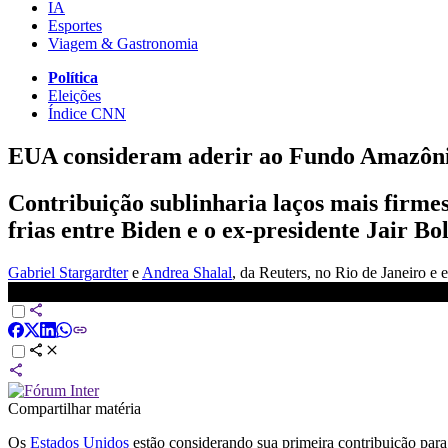
IA
Esportes
Viagem & Gastronomia
Política
Eleições
Índice CNN
EUA consideram aderir ao Fundo Amazônia;
Contribuição sublinharia laços mais firme
frias entre Biden e o ex-presidente Jair Bo
Gabriel Stargardter
e
Andrea Shalal
, da Reuters
, no Rio de Janeiro e
Lula e Biden devem discutir Guerra na Ucrânia e Fundo Amazôni
Compartilhar matéria
Os
Estados Unidos
estão considerando sua primeira contribuição par