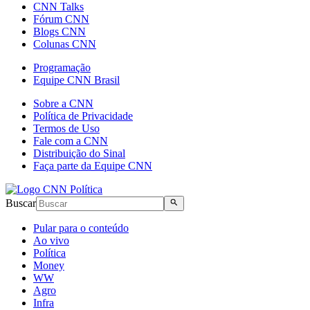
CNN Talks
Fórum CNN
Blogs CNN
Colunas CNN
Programação
Equipe CNN Brasil
Sobre a CNN
Política de Privacidade
Termos de Uso
Fale com a CNN
Distribuição do Sinal
Faça parte da Equipe CNN
Buscar
Pular para o conteúdo
Ao vivo
Política
Money
WW
Agro
Infra