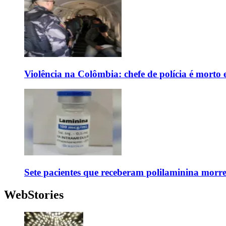
Violência na Colômbia: chefe de polícia é mort
Sete pacientes que receberam polilaminina mor
WebStories