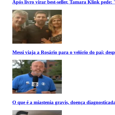
Após livro virar best-seller, Tamara Klink pede
Messi viaja a Rosário para o velório do pai; des
O que é a miastenia gravis, doença diagnostica