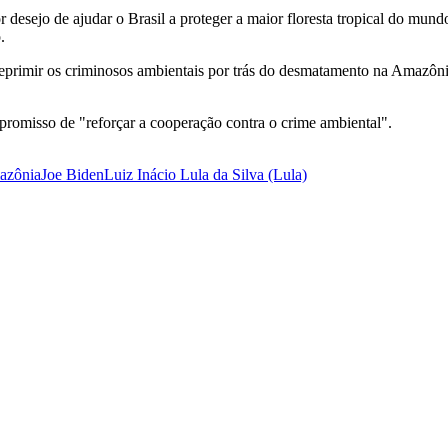
esejo de ajudar o Brasil a proteger a maior floresta tropical do mundo
.
rimir os criminosos ambientais por trás do desmatamento na Amazônia
romisso de "reforçar a cooperação contra o crime ambiental".
azônia
Joe Biden
Luiz Inácio Lula da Silva (Lula)