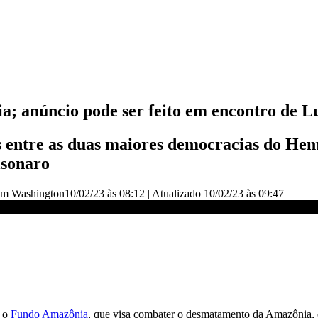
 anúncio pode ser feito em encontro de Lu
s entre as duas maiores democracias do Hemi
lsonaro
 em Washington
10/02/23 às 08:12
|
Atualizado
10/02/23 às 09:47
a em reunião | CNN NOVO DIA
a o
Fundo Amazônia
, que visa combater o desmatamento da Amazônia, c