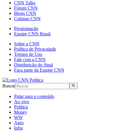
CNN Talks
Fórum CNN
Blogs CNN
Colunas CNN
Programação
Equipe CNN Brasil
Sobre a CNN
Política de Privacidade
Termos de Uso
Fale com a CNN
Distribuição do Sinal
Faça parte da Equipe CNN
Buscar
Pular para o conteúdo
Ao vivo
Política
Money
WW
Agro
Infra