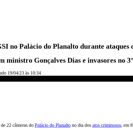
I no Palácio do Planalto durante ataques d
 ministro Gonçalves Dias e invasores no 3°
zado
19/04/23 às 10:34
res em 8 de janeiro | CNN NOVO DIA
o de 22 câmeras do
Palácio do Planalto
no dia dos
atos criminosos
, em 8