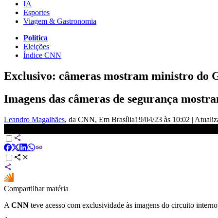
IA
Esportes
Viagem & Gastronomia
Política
Eleições
Índice CNN
Exclusivo: câmeras mostram ministro do GS
Imagens das câmeras de segurança mostram
Leandro Magalhães
, da CNN
, Em Brasília
19/04/23 às 10:02
|
Atuali
Exclusivo: Imagens mostram ação do GSI em ataque aos Três Pode
Compartilhar matéria
A
CNN
teve acesso com exclusividade às imagens do circuito intern