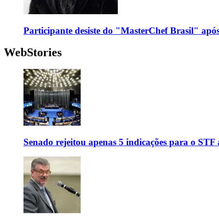
Participante desiste do "MasterChef Brasil" apó
WebStories
Senado rejeitou apenas 5 indicações para o STF 