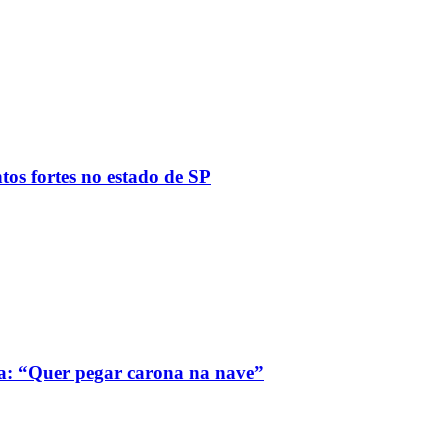
tos fortes no estado de SP
a: “Quer pegar carona na nave”