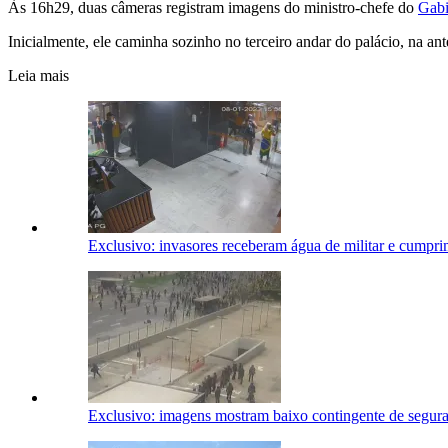
Às 16h29, duas câmeras registram imagens do ministro-chefe do
Gabi
Inicialmente, ele caminha sozinho no terceiro andar do palácio, na ant
Leia mais
Exclusivo: invasores receberam água de militar e cumpr
Exclusivo: imagens mostram baixo contingente de segura