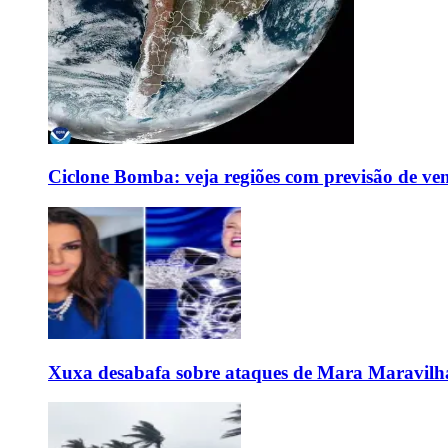
Ciclone Bomba: veja regiões com previsão de ven
Xuxa desabafa sobre ataques de Mara Maravilh