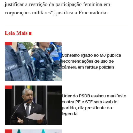
justificar a restrição da participação feminina em
corporações militares”, justifica a Procuradoria.
Leia Mais
Conselho ligado ao MJ publica
recomendações de uso de
câmera em fardas policiais
Líder do PSDB assinou manifesto
contra PF e STF sem aval do
partido, diz presidente da
legenda