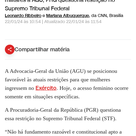
militares à AGU; PRG questiona restrição no
Supremo Tribunal Federal
Leonardo Ribbeiro
e
Mariana Albuquerque
, da CNN
, Brasília
22/01/24 às 10:54
|
Atualizado
22/01/24 às 11:54
Exército aponta “fisiologia feminina” como limitador para acesso de mulheres à Força | LIVE CNN
Compartilhar matéria
A Advocacia-Geral da União (AGU) se posicionou
favorável às atuais restrições para que mulheres
Exército
ingressem no
. Hoje, o acesso feminino ocorre
somente em situações específicas.
A Procuradoria-Geral da República (PGR) questiona
essa restrição no Supremo Tribunal Federal (STF).
“Não há fundamento razoável e constitucional apto a