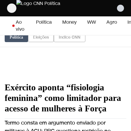
Pular para o conteúdo
Ao
Política
Money
WW
Agro
I
vivo
Eleições
Índice CNN
Política
Exército aponta “fisiologia
feminina” como limitador para
acesso de mulheres à Força
Termo consta em argumento enviado por