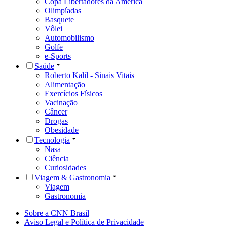
Copa Libertadores da América
Olimpíadas
Basquete
Vôlei
Automobilismo
Golfe
e-Sports
Saúde
Roberto Kalil - Sinais Vitais
Alimentação
Exercícios Físicos
Vacinação
Câncer
Drogas
Obesidade
Tecnologia
Nasa
Ciência
Curiosidades
Viagem & Gastronomia
Viagem
Gastronomia
Sobre a CNN Brasil
Aviso Legal e Política de Privacidade