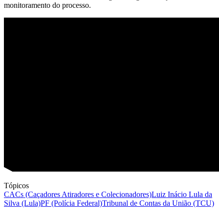
monitoramento do processo.
Tópicos
CACs (Caçadores Atiradores e Colecionadores)
Luiz Inácio Lula da
Silva (Lula)
PF (Polícia Federal)
Tribunal de Contas da União (TCU)