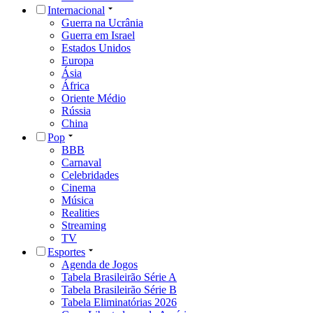
Internacional
Guerra na Ucrânia
Guerra em Israel
Estados Unidos
Europa
Ásia
África
Oriente Médio
Rússia
China
Pop
BBB
Carnaval
Celebridades
Cinema
Música
Realities
Streaming
TV
Esportes
Agenda de Jogos
Tabela Brasileirão Série A
Tabela Brasileirão Série B
Tabela Eliminatórias 2026