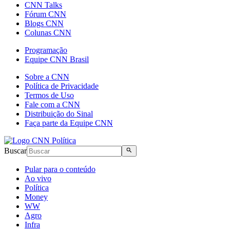
CNN Talks
Fórum CNN
Blogs CNN
Colunas CNN
Programação
Equipe CNN Brasil
Sobre a CNN
Política de Privacidade
Termos de Uso
Fale com a CNN
Distribuição do Sinal
Faça parte da Equipe CNN
Buscar
Pular para o conteúdo
Ao vivo
Política
Money
WW
Agro
Infra