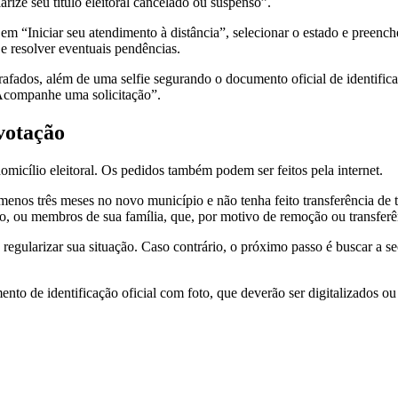
arize seu título eleitoral cancelado ou suspenso”.
 em “Iniciar seu atendimento à distância”, selecionar o estado e preenc
 e resolver eventuais pendências.
grafados, além de uma selfie segurando o documento oficial de identific
“Acompanhe uma solicitação”.
 votação
domicílio eleitoral. Os pedidos também podem ser feitos pela internet.
lo menos três meses no novo município e não tenha feito transferência de 
quico, ou membros de sua família, que, por motivo de remoção ou transfe
sa regularizar sua situação. Caso contrário, o próximo passo é buscar a
o de identificação oficial com foto, que deverão ser digitalizados ou 