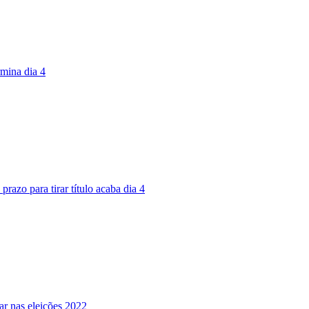
rmina dia 4
prazo para tirar título acaba dia 4
ar nas eleições 2022