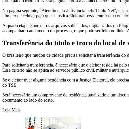
principal do tribunal. Nessa página, a busca acontece pelo link “Regul
Na página seguinte, “Atendimento à distância pelo Título Net”, clicar
número de celular para que a Justiça Eleitoral possa entrar em contato
A quarta etapa é anexar os arquivos solicitados, digitalizados ou foto
acompanhar o andamento do processo, o que pode ser feito no link 
Transferência do título e troca do local de
O brasileiro que mudou de cidade precisa solicitar a transferência do 
Para solicitar a transferência, é necessário que o eleitor resida há pe
Esse critério não se aplica ao servidor público civil, militar e autár
Se o eleitor tiver alguma pendência com a Justiça Eleitoral, ele preci
do TSE.
Será necessário um comprovante de residência atualizado e um document
documento ao lado do rosto.
Leia Mais