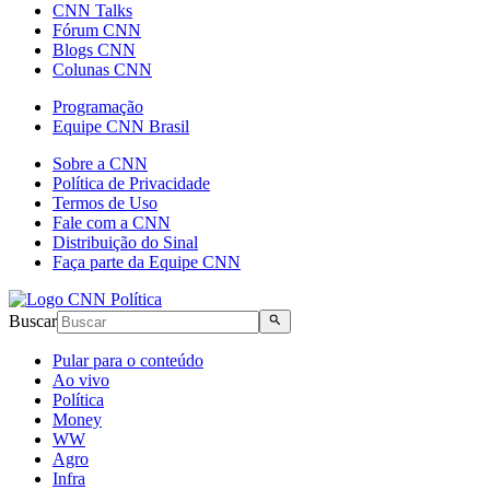
CNN Talks
Fórum CNN
Blogs CNN
Colunas CNN
Programação
Equipe CNN Brasil
Sobre a CNN
Política de Privacidade
Termos de Uso
Fale com a CNN
Distribuição do Sinal
Faça parte da Equipe CNN
Buscar
Pular para o conteúdo
Ao vivo
Política
Money
WW
Agro
Infra