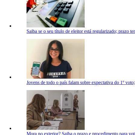
Saiba se o seu título de eleitor está regularizado; prazo te
Jovens de todo o país falam sobre expectativa do 1º voto; 
Mora no exterior? Saiba o prazo e procedimento para vot