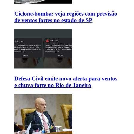
Ciclone-bomba: veja regiões com previsão
de ventos fortes no estado de SP
Defesa Civil emite novo alerta para ventos
e chuva forte no Rio de Janeiro