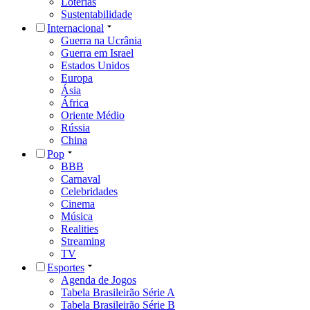
Loterias
Sustentabilidade
Internacional
Guerra na Ucrânia
Guerra em Israel
Estados Unidos
Europa
Ásia
África
Oriente Médio
Rússia
China
Pop
BBB
Carnaval
Celebridades
Cinema
Música
Realities
Streaming
TV
Esportes
Agenda de Jogos
Tabela Brasileirão Série A
Tabela Brasileirão Série B